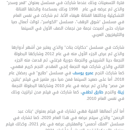
فترة التسعينات وذلك عندما شاركت في مسلسل بعنوان “قمر وسحر”
والذي تم عرضه في عام 1998 وذلك بمساعدة والدتها الفنانة
التشكيلية وخالتها الفنانة هيفاء الأغا، ثم شاركت في نفس العام
في مسلسل “شوق الرهف”، مسلسل “الكواسر”، توالت أعمال صبا
مبارك حتى أصبحت نجمة من نجمات الصف الأول في السينما
والتليفزيون العربي.
شاركت في مسلسل “حكايات بنات” والذي يعتبر من أشهر أدوارها
والذي تم عرض الجزء الأول منه في عام 2012 وشاركها البطولة
النجمة دينا الشربيني والنجمة حورية فرغلي، ثم قدمت منه الجزء
الثاني والذي شاركت فيه النجمة إنجي المقدم، النجم كريم فهمي،
كما شاركت النجم
عمرو يوسف
في مسلسل “طايع” في رمضان عام
2018، أما على صعيد السينما فمن صبا دور متميز في فيلم “بنتين
من مصر” والذي تم عرضه في عام 2010 وشاركها البطولة النجمة
زينة
والنجم
طارق لطفي
، كما شاركت في فيلم مدن ترانزيت وذلك
في نفس العام 2010.
أما آخر أعمالها الفنية فهي تشارك في فيلم بعنوان “بنات عبد
الرحمن” والذي سيتم عرضه في هذا العام 2020، كما تشارك في
مسلسل “الملك أحمس” والمفترض عرضه في عام 2021، وكذلك فيلم