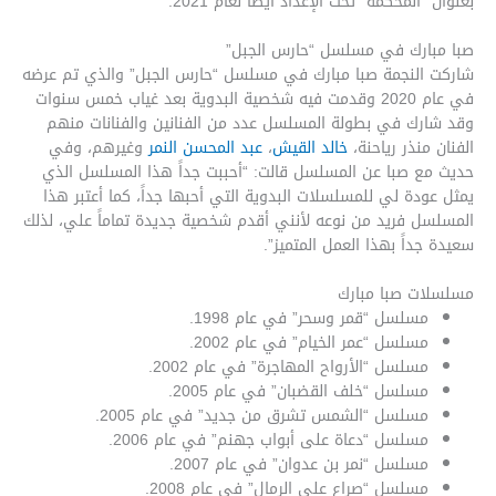
بعنوان “المحكمة” تحت الإعداد أيضاً لعام 2021.
صبا مبارك في مسلسل “حارس الجبل”
شاركت النجمة صبا مبارك في مسلسل “حارس الجبل” والذي تم عرضه
في عام 2020 وقدمت فيه شخصية البدوية بعد غياب خمس سنوات
وقد شارك في بطولة المسلسل عدد من الفنانين والفنانات منهم
الفنان منذر رياحنة،
خالد القيش
،
عبد المحسن النمر
وغيرهم، وفي
حديث مع صبا عن المسلسل قالت: “أحببت جداً هذا المسلسل الذي
يمثل عودة لي للمسلسلات البدوية التي أحبها جداً، كما أعتبر هذا
المسلسل فريد من نوعه لأنني أقدم شخصية جديدة تماماً علي، لذلك
سعيدة جداً بهذا العمل المتميز”.
مسلسلات صبا مبارك
مسلسل “قمر وسحر” في عام 1998.
مسلسل “عمر الخيام” في عام 2002.
مسلسل “الأرواح المهاجرة” في عام 2002.
مسلسل “خلف القضبان” في عام 2005.
مسلسل “الشمس تشرق من جديد” في عام 2005.
مسلسل “دعاة على أبواب جهنم” في عام 2006.
مسلسل “نمر بن عدوان” في عام 2007.
مسلسل “صراع على الرمال” في عام 2008.