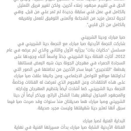
الحق في تقييم مجهود زملاء آخرين، ولكن تغيير فريق التمثيل
بالكامل في عمل فني سابقة جديدة لم تمر علي من قبل، وهي
تجربة تحمل مزيد من الشجاعة وأتمنى التوفيق للعمل ولفريقه
بالكامل من كل قلبي”.
صبا مبارك ودينا الشربيني
شاركت النجمة الأردنية صبا مبارك مع النجمة دينا الشربيني في
مسلسل “حكايات بنات” بجزأيه الأول والثاني والذي تم عرضه في عام
2012، أثارت الفنانة دينا الشربيني جدلاً واسعاً أثناء وجودها على
السجادة الحمراء في مهرجان الجونة حيث شبه البعض فستانها
بقطعة “اللانجيري” فيما سخر الآخرين من نحافتها في الصور التي
تداولتها مواقع التواصل الاجتماعي، ومن جانبها علقت صبا مبارك
على هذه الانتقادات وعن الهجوم الذي تعرضت له الفنانات وخاصةً
النجمة دينا الشربيني، كما أشادت أيضاً بتنظيم المهرجان وإدارته
والمجهود المبذول ليظهر بهذا الشكل الرائع، ويذكر أيضاً أن دينا
الشربيني وصبا مبارك هما صديقتان منذ سنوات وقد صرحت صبا فيما
سبق أنها تعتبر دينا شقيقتها وليست مجرد صديقة.
البداية الفنية لصبا مبارك
الفنانة الأردنية الشابة صبا مبارك بدأت مسيرتها الفنية في نهاية