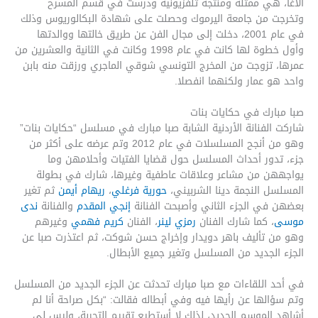
الأغا، هي ممثلة ومنتجة تلفزيونية ودرست في قسم المسرح
وتخرجت من جامعة اليرموك وحصلت على شهادة البكالوريوس وذلك
في عام 2001، دخلت إلى مجال الفن عن طريق خالتها ووالدتها
وأول خطوة لها كانت في عام 1998 وكانت في الثانية والعشرين من
عمرها، تزوجت من المخرج التونسي شوقي الماجري ورزقت منه بابن
واحد هو عمار ولكنهما انفصلا.
صبا مبارك في حكايات بنات
شاركت الفنانة الأردنية الشابة صبا مبارك في مسلسل “حكايات بنات”
وهو من أنجح المسلسلات في عام 2012 وتم عرضه على أكثر من
جزء، تدور أحداث المسلسل حول قضايا الفتيات وأحلامهن وما
يواجههن من مشاعر وعلاقات عاطفية وغيرها، شارك في بطولة
المسلسل النجمة دينا الشربيني،
حورية فرغلي
،
ريهام أيمن
ثم تغير
بعضهن في الجزء الثاني وأصبحت الفنانة
إنجي المقدم
والفنانة
ندى
موسى
، كما شارك الفنان
رمزي لينر
، الفنان
كريم فهمي
وغيرهم
وهو من تأليف باهر دويدار وإخراج حسن شوكت، ثم اعتذرت صبا عن
الجزء الجديد من المسلسل وتغير جميع الأبطال.
في أحد اللقاءات مع صبا مبارك تحدثت عن الجزء الجديد من المسلسل
وتم سؤالها عن رأيها فيه وفي أبطاله فقالت: “بكل صراحة أنا لم
أشاهد الموسم الجديد، لذلك لا أستطيع تقييم التجربة، وليس لي