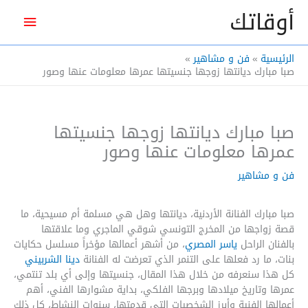
خطي
أوقاتك
القائم
لى
لمحتوى
الرئيس
الرئيسية
فن و مشاهير
صبا مبارك ديانتها زوجها جنسيتها عمرها معلومات عنها وصور
صبا مبارك ديانتها زوجها جنسيتها
عمرها معلومات عنها وصور
فن و مشاهير
صبا مبارك الفنانة الأردنية، ديانتها وهل هي مسلمة أم مسيحية، ما
قصة زواجها من المخرج التونسي شوقي الماجري وما علاقتها
بالفنان الراحل
ياسر المصري
، من أشهر أعمالها مؤخراً مسلسل حكايات
بنات، ما رد فعلها على التنمر الذي تعرضت له الفنانة
دينا الشربيني
كل هذا سنعرفه من خلال هذا المقال، جنسيتها وإلى أي بلد تنتمي،
عمرها وتاريخ ميلادها وبرجها الفلكي، بداية مشوارها الفني، أهم
أعمالها الفنية وأبرز الشخصيات التي قدمتها، سنوات النشاط، كل ذلك