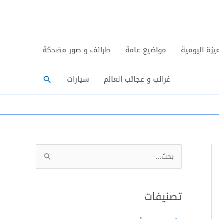
يزة اليومية
مواضيع عامة
طرائف و صور مضحكة
البحث
غرائب و عجائب العالم
سيارات
ا
ل
ب
تصنيفات
ح
ث