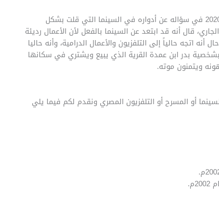
أكد الفنان ياسر فرج في أحد اللقاءات الصحفية ذلك العام 2020 في سؤاله عن أدواره في السينما التي قلت بشكل
اري، قال أنه قد ابتعد عن السينما بالفعل لأن الأعمال رديئة
ل أنه اتجه حالياً إلى التلفزيون والأعمال الدرامية، وأنه حاليا
 بشخصية بدر ابن عمدة القرية الذي يبيع ويشتري في سكانها
ونه ويتمنون موته.
لسينما أو المسرح أو التلفزيون المصري ونقدم لكم فيما يلي
م.