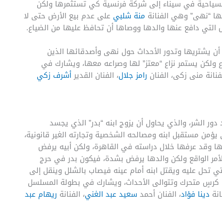
السياحية في سيناء إلى شركة فرنسية كي تستثمرها ولكن
ا “نهى” وهي الفنانة
منة شلبي
على عدم بيع الأرض حتى لا
ض التي دافع عنها والدها ووصاها أن تحافظ عليها من الضياع.
د أن يشتريها وتدور الأحداث حول نهى وأصدقائها الذين
ولكن يستمر نزاع “معتز” لها وصراعه معها، ويشارك في
فنانة منى زكى، الفنان
رامز جلال
، الفنان القدير
أشرف زكي
ر الشر، والذي يحاول أن يزوج ابنه “بدر” الذي يجسد
ى يؤمن مستقبل ابنه ومصالحه الشخصية وتجارته الغير قانونية،
يحبها وقد عرفها خلال دراسته في القاهرة، ولكن أبيه يرفض
أمر الواقع ولكن والدها يرفض بشدة، فيكون بدر في حرج
تي تحل عليه ويقتل ابنه أمام عينه فيصاب بالشلل وينقل إلى
كرسٍ متحرك وتتوالى الأحداث، ويشارك في بطولة المسلسل
نانة
دينا فؤاد
، الفنان أحمد
سعيد عبد الغني
، الفنانة
ريهام عبد