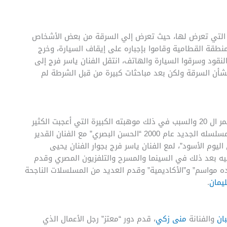
ة التي تعرض لها، حيث تعرض إلي السرقة من بعض الأشخاص
طقة القطامية وقاموا بإجباره على إيقاف السيارة، وخرج
لنقود وسرقوا السيارة والهاتف، انتقل الفنان ياسر فرج إلى
شأن السرقة ولكن بعد مباحثات كبيرة من قبل الشرطة لم
بدأ الفنان ياسر فرج أعماله الفنية منذ صغر سنه وهو في عمر ال 20 والسبب في ذلك موهبته الكبيرة التي أعجبت الكثير
سن البصري” مع الفنان القدير
وم الأسود”، لمع الفنان ياسر فرج بجوار الفنان يحيى
عليه بعد ذلك في السينما والمسرح والتلفزيون المصري وقدم
ده مواسم” و”الأكاديمية” وقدم العديد من المسلسلات الناجحة
يمان
.
ان
والفنانة
منى زكي
، قدم دور “معتز” رجل الأعمال الذي