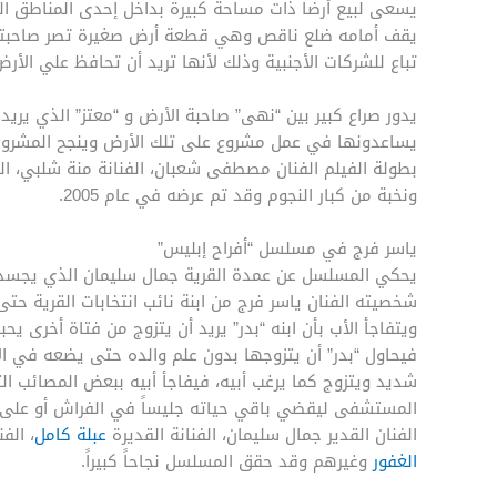
يسعى لبيع أرضاً ذات مساحة كبيرة بداخل إحدى المناطق 
يقف أمامه ضلع ناقص وهي قطعة أرض صغيرة تصر صاحبته
تباع للشركات الأجنبية وذلك لأنها تريد أن تحافظ علي الأر
يدور صراع كبير بين “نهى” صاحبة الأرض و “معتز” الذي يري
يساعدونها في عمل مشروع على تلك الأرض وينجح المشروع 
بطولة الفيلم الفنان مصطفى شعبان، الفنانة منة شلبي، ال
ونخبة من كبار النجوم وقد تم عرضه في عام 2005.
ياسر فرج في مسلسل “أفراح إبليس”
يحكي المسلسل عن عمدة القرية جمال سليمان الذي يجسد دو
شخصيته الفنان ياسر فرج من ابنة نائب انتخابات القرية حت
ويتفاجأ الأب بأن ابنه “بدر” يريد أن يتزوج من فتاة أخرى 
فيحاول “بدر” أن يتزوجها بدون علم والده حتى يضعه في ال
شديد ويتزوج كما يرغب أبيه، فيفاجأ أبيه ببعض المصائب ال
المستشفى ليقضي باقي حياته جليساً في الفراش أو على 
الفنان القدير جمال سليمان، الفنانة القديرة
عبلة كامل
، الف
الغفور
وغيرهم وقد حقق المسلسل نجاحاً كبيراً.