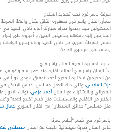
سرقة ياسر فرج تحت تهديد السلاح
طمأن الفنان ياسر فرج جمهوره القلق بشأن واقعة السرق
المجهولين حيث رصدوا تحرك سيارته أمام نادي الصيد في من
السارقين إليه ومعهم بندقيتين آليتين و أجبروه على إخراج ا
قسم الشرطة القريب من نادي الصيد وقام بتحرير الواقعة ب
يتعرف على مرتكبي الحادث.
بداية المسيرة الفنية للفنان ياسر فرج
من المخرجين فاختاره المخرج أحمد توفيق ليؤدي دوراً في مسلسله الجديد عام 2000 “الح
عزت العلايلي
، وتلى ذلك العمل مسلسل “عباس الأبيض في الي
الفخراني وبالاشتراك مع الفنان
أحمد عزمي
، توالت الأدوار 
الكثير من الأفلام والمسلسلات مثل فيلم “خليج نعمة” و”عب
مثل مسلسل” حدائق الشيطان” مع الفنان السوري
جمال سل
ياسر فرج في فيلم “أحلام عمرنا”
خاض الفنان تجربة سينمائية ناجحة مع الفنان
مصطفى شعب