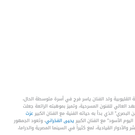
 فبراير 1980م في بنها محافظة القليوبية ولد الفنان ياسر فرج في أسرة متوسطة الحال،
هد العالي للفنون المسرحية، وتميز بموهبته الرائعة جعلت
بصري” الذي بدأ به حياته الفنية مع الفنان الكبير
عزت
وم الأسود” مع الفنان الكبير
يحيى الفخراني
، وتعود الجمهور
الأدوار القيادية، لمع كثيراً في السينما المصرية والدراما،