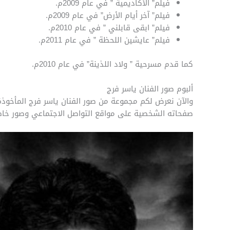
فيلم” الأكاديمية ” في عام 2009م.
فيلم” آخر أيام الأرض” في عام 2009م.
فيلم” ابقى قابلني ” في عام 2010م.
فيلم” عايشين اللحظة ” في عام 2011م.
كما قدم مسرحية ” ولاد اللذينة” في عام 2010م.
ألبوم صور الفنان ياسر فرج
والآن نعرض لكم مجموعة من صور الفنان ياسر فرج المأخوذ
صفحاته الشخصية على مواقع التواصل الاجتماعي وصور خاص