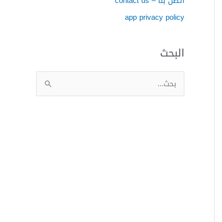
اتصل بنا – contact us
app privacy policy
البحث
ا
ل
ب
ح
ث
ع
ن
: