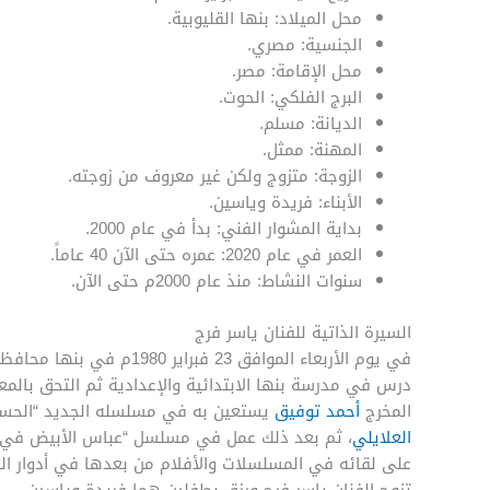
محل الميلاد: بنها القليوبية.
الجنسية: مصري.
محل الإقامة: مصر.
البرج الفلكي: الحوت.
الديانة: مسلم.
المهنة: ممثل.
الزوجة: متزوج ولكن غير معروف من زوجته.
الأبناء: فريدة وياسين.
بداية المشوار الفني: بدأ في عام 2000.
العمر في عام 2020: عمره حتى الآن 40 عاماً.
سنوات النشاط: منذ عام 2000م حتى الآن.
السيرة الذاتية للفنان ياسر فرج
في يوم الأربعاء الموافق 23
درس في مدرسة بنها الابتدائية والإعدادية ثم التحق بالمع
المخرج
أحمد توفيق
يستعين به في مسلسله الجديد “الحسن ال
العلايلي
، ثم بعد ذلك عمل في مسلسل “عباس الأبيض في الي
على لقائه في المسلسلات والأفلام من بعدها في أدوار الشر و
تزوج الفنان ياسر فرج ورزق بطفلين هما فريدة وياسين.