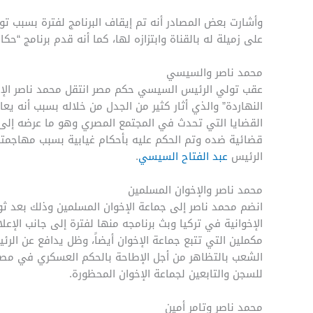
وأشارت بعض المصادر أنه تم إيقاف البرنامج لفترة بسبب ت
على زميلة له بالقناة وابتزازه لها، كما أنه قدم برنامج “حك
محمد ناصر والسيسي
عقب تولي الرئيس السيسي حكم مصر انتقل محمد ناصر الإع
النهاردة” والذي أثار كثير من الجدل من خلاله بسبب أنه يع
القضايا التي تحدث في المجتمع المصري وهو ما عرضه إلى 
قضائية ضده وتم الحكم عليه بأحكام غيابية بسبب مهاجمت
الرئيس
عبد الفتاح السيسي
.
محمد ناصر والإخوان المسلمين
الإخوانية في تركيا وبث برنامجه منها لفترة إلى جانب الإع
مكملين التي تتبع جماعة الإخوان أيضاً، وظل يدافع عن ال
الشعب بالتظاهر من أجل الإطاحة بالحكم العسكري في مصر
للسجن والتابعين لجماعة الإخوان المحظورة.
محمد ناصر وتامر أمين