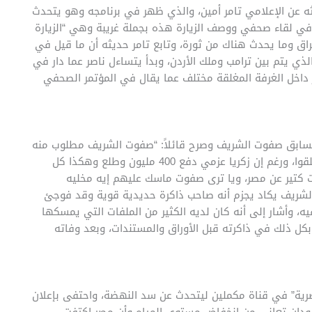
ثه عن الإعلامي تامر أمين، والذي ظهر في برنامجه وهو يتحدث
ب في لقاء صحفي ووصف الزيارة هذه بجملة غريبة وهي “الزيارة
عراق وما يحدث هناك من ثورة، وتابع تامر حديثه أن ما قيل في
ذي يتم بين ترامب وملك الأردن، وبدأ يتساءل ناصر عما دار في
ر داخل الغرفة المغلقة مختلف عما يقال في المؤتمر الصحفي
 السابق صفوت الشريف وصرح قائلاً: “صفوت الشريف مطلوب منه
يدفع 700 مليون جنيه وبيتقمص ويقول لأ مش هدفع واتفلقوا، ورغم إن زكريا عزمي دفع 400 مليون وطلع وهكذا كل
ت كتير عن مصر، ويا ترى صفوت ماسك عليهم إيه مخليه
لشريف يكاد يجزم أنه صاحب ذاكرة حديدية قوية وقد فوجئ
ه، وأشار إلى أنه كان لديه الكثير من الملفات التي يمسكها
كل ذلك في ذاكرته قبل الأوراق والمستندات، وبعد وفاته
صرية” في قناة مكملين ليتحدث عن سد النهضة، واحتفى بإعلان
السودان تعاني من انخفاض مستوى المياه وأن مصر اكتفت