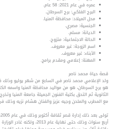
عمره في عام 2021: 58 عام.
البرج الفلكي: برج السرطان.
محل الميلاد: محافظة المنيا.
الجنسية: مصري.
الديانة: مسلم.
الحالة الاجتماعية: متزوج.
اسم الزوجة: غير معروف.
الأبناء: غير معروف.
المهنة: إعلامي ومقدم برامج.
قصة حياة محمد ناصر
هو برج السرطان، هو من مواليد محافظة المنيا واسمه الك
الثانوية ثم التحق بكلية الفنون الجميلة جامعة المنيا وت
مع المطرب والملحن وجيه عزيز والفنان هشام نزيه وذلك في عام 1993، ثم عمل في وزارة الثقافة
ت
أربع سنوات وذلك حتى نهاية ع
بكتابة أكثر من سيناريو فيلم ومسرحية ومنها فيلم “كليفتي