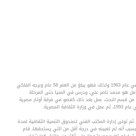
ولد الإعلامي محمد ناصر في السابع من شهر يوليو وذلك في عام 1963 ولذلك فهو يبلغ من العمر 58 عام وبرجه الفلكي
امل هو محمد ناصر علي، ودرس في المنيا حتى المرحلة
خرج من قسم النحت، عمل بعد ذلك كعضو في فرقة أوتار مصرية
 المصرية.
ولى بعد ذلك إدارة قصر ثقافة أكتوبر وذلك في عام 2005، ثم تولى إدارة المكتب الفني لصندوق التنمية الثقافية لمدة
ام 2013، ولكنه غادر الوزارة بسبب أنه تم تعيبنه في درجة أقل من التي يستحقها، قام
”، فيلم “هرج ومرج” وحاز على أكثر من جائزة، كما شارك