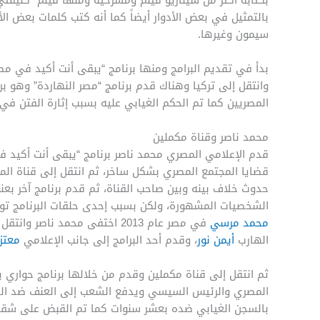
بالتمثيل في بعض الأدوار أيضاً كما أنه كتب كلمات بعض ال
سيمون وغيرها.
بدأ في تقديم البرامج ومنها برنامج “يبقى أنت أكيد في مصر”
وانتقل إلى تركيا وهناك قدم برنامج “مصر النهاردة” وهو ب
المصريين كما تم الحكم الغيابي عليه بسبب إثارة الفتن في
محمد ناصر وقناة مكملين
قدم الإعلامي المصري محمد ناصر برنامج “يبقى أنت أكيد ف
قضايا المجتمع المصري بشكل ساخر، ثم انتقل إلى قناة المح
حدوث خلاف بينه وبين صاحب القناة، ثم قدم برنامج آخر بع
الشخصيات المشهورة، ولكن بسبب إحدى حلقات البرنامج توقف عن العرض، وعقب 
محمد مرسي
في مصر عام 2013 اختفى محمد ن
الهارب
أيمن نور
، وقدم أحد البرامج إلى جانب الإعلامي
معتز
ثم انتقل إلى قناة مكملين وقدم من خلالها برنامج حواري ب
المصري والرئيس السيسي ويدفع الشعب إلى العنف ضد الج
بالسجن الغيابي ضده بعشر سنوات كما تم القبض على شقيق