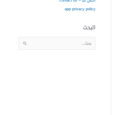
اتصل بنا – contact us
app privacy policy
البحث
ا
ل
ب
ح
ث
ع
ن
: