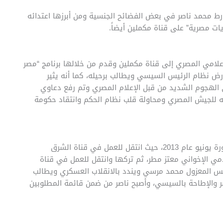
ورط محمد ناصر في بعض الفضائح الجنسية ومن أبرزها اعتدائه
ايات مصرية” على قناة مكملين أيضاً.
لامي المصري إلى قناة مكملين وقدم من خلالها برنامج “مصر
ارض نظام الرئيس السيسي ويطالب برحيله، كما أنه يثير
الهجوم الشديد من قبل الإعلام المصري وتم رفع دعاوي
ه للجيش المصري ومحاولة قلب نظام الحكم وانتقاد حكومة
انضم محمد ناصر إلى جماعة الإخوان المسلمين وذلك بعد ثورة يونيو عام 2013، حيث انتقل للعمل في قناة الشرق
لامي الإخواني معتز مطر، ثم تركها وانتقل للعمل في قناة
رئيس المعزول محمد مرسي ويندد بالانقلاب العسكري ويطالب
 والإطاحة بالسيسي، وأصبح ناصر من ضمن قائمة المطلوبين