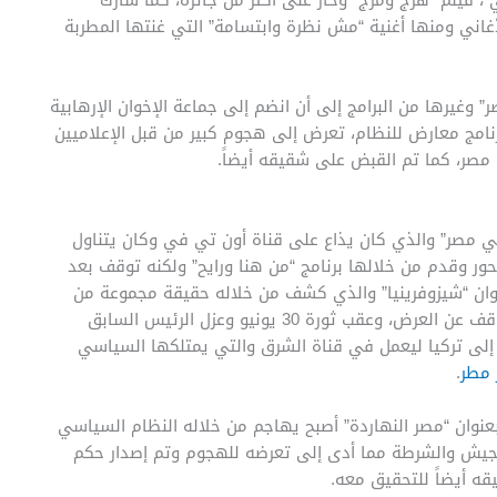
أغاني ومنها أغنية “مش نظرة وابتسامة” التي غنتها المطربة
 وغيرها من البرامج إلى أن انضم إلى جماعة الإخوان الإرهابية
رنامج معارض للنظام، تعرض إلى هجوم كبير من قبل الإعلاميين
 مصر، كما تم القبض على شقيقه أيضاً.
ي مصر” والذي كان يذاع على قناة أون تي في وكان يتناول
ور وقدم من خلالها برنامج “من هنا ورايح” ولكنه توقف بعد
نوان “شيزوفرينيا” والذي كشف من خلاله حقيقة مجموعة من
ثورة 30 يونيو وعزل الرئيس السابق
اصر وانتقل إلى تركيا ليعمل في قناة الشرق والتي يمتلكها السياسي
 مطر
.
عنوان “مصر النهاردة” أصبح يهاجم من خلاله النظام السياسي
يش والشرطة مما أدى إلى تعرضه للهجوم وتم إصدار حكم
ه أيضاً للتحقيق معه.