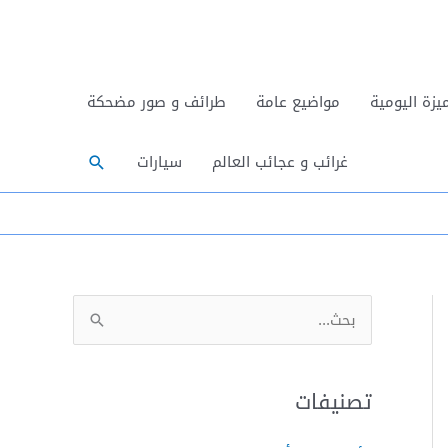
يزة اليومية
مواضيع عامة
طرائف و صور مضحكة
البحث
غرائب و عجائب العالم
سيارات
ا
ل
ب
تصنيفات
ح
ث