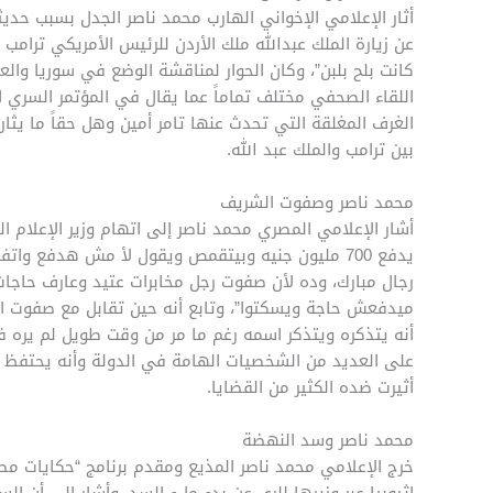
أثار الإعلامي الإخواني الهارب محمد ناصر الجدل بسبب حدي
عن زيارة الملك عبدالله ملك الأردن للرئيس الأمريكي ترام
كانت بلح بلبن”، وكان الحوار لمناقشة الوضع في سوريا وال
اللقاء الصحفي مختلف تماماً عما يقال في المؤتمر السري ال
الغرف المغلقة التي تحدث عنها تامر أمين وهل حقاً ما يثا
بين ترامب والملك عبد الله.
محمد ناصر وصفوت الشريف
أشار الإعلامي المصري محمد ناصر إلى اتهام وزير الإعلام
رجال مبارك، وده لأن صفوت رجل مخابرات عتيد وعارف حاجا
ميدفعش حاجة ويسكتوا”، وتابع أنه حين تقابل مع صفوت ا
أنه يتذكره ويتذكر اسمه رغم ما مر من وقت طويل لم يره في
على العديد من الشخصيات الهامة في الدولة وأنه يحتفظ ب
أثيرت ضده الكثير من القضايا.
محمد ناصر وسد النهضة
خرج الإعلامي محمد ناصر المذيع ومقدم برنامج “حكايات م
إثيوبيا عبر وزيرها للري عن بدء ملء السد، وأشار إلى أن 