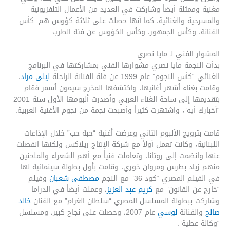
مغنية وممثلة أيضاً وشاركت في العديد من الأعمال التلفزيونية
والمسرحية والغنائية، كما أنها حصلت على ثلاثة كؤوس هم: كأس
الفنانة، وكأس الجمهور، وكأس الكؤوس عن فئة الطرب.
المشوار الفني لـ مايا نصري
بدأت النجمة مايا نصري مشوارها الفني بمشاركتها في البرنامج
الغنائي “كأس النجوم” عام 1999 عن فئة الفنانة الراحلة
ليلى مراد
،
وقامت بغناء أشهر أغانيها، واكتشفها المخرج سيمون أسمر فقام
بتقديمها إلى ساحة الغناء العربي وأصدرت ألبومها الأول سنة 2001
“أخبارك أيه”، واشتهرت كثيراً وأصبحت نجمة من نجوم الأغنية العربية.
قامت بترويج الألبوم الثاني وعرضت أغنية “حبة حب” خلال الإذاعات
اللبنانية، وكانت تعمل أولاً مع شركة الإنتاج ريلاكس ولكنها انفصلت
عنها وانضمت إلى روتانا، وتعاملت فنياً مع أهم الشعراء والملحنين
منهم زياد بطرس ومروان خوري، وقامت بأول بطولة سينمائية لها
في الفيلم المصري “كود 36” مع النجم
مصطفى شعبان
وفيلم
“خارج عن القانون” مع
كريم عبد العزيز
، وعملت أيضاً في الدراما
وشاركت ببطولة المسلسل المصري “سلطان الغرام” مع الفنان
خالد
صالح
والفنانة
لوسي
عام 2007، وحصلت على نجاح كبير، ومسلسل
“وكالة عطية”.