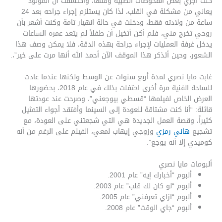
كنت أُجري بعض الفحوصات الطبية وقتها، واكتشفت أن المولود
يعاني من مشكلة في القلب، لذا كان يستلزم إجراء جراحه بعد 24
ساعة من ولادته فقط، ودخلت في حالة انهيار تامة وكنت أشعر بأن
روحي تخرج مني، فلم أكن أتخيل أن طفلاً لم يتعد عمره الساعات
يدخل غرفة العمليات لإجراء جراحة بهذه الدقة، فلا يمكن وصف هذا
الشعور، وحين أتذكر هذا الموقف الآن أحمد الله أنها مرت على خير”،.
غابت مايا نصري لمدة أربع سنوات عن الوسط ولكنها عندما عادت
للساحة الفنية مرة أخرى احتفلت بذلك في عام 2018، بحضورها
العرض الخاص لفيلمها “قسطي بيوجعني”، وصرحت عند عودتها
قائلة: “أنا كنت مشتاقة للعودة إلى السينما وأفتقد أجواء التمثيل
كثيراً، وقصة العمل الجديدة هي التي شجعتني على العودة، مع
تشجيع
هاني رمزي
وزوجي إيهاب لمعي، الفيلم على الرغم من أنه
كوميدي إلا أنه يوجع”.
ألبومات مايا نصري
ألبوم “أخبارك إيه” عام 2001.
ألبوم “لو كان لك قلب” عام 2003.
ألبوم “ازاي تعرفني” عام 2005.
ألبوم “جاي الوقت” عام 2008.