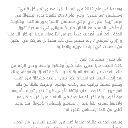
وبعدها في عام 2012 في المسلسل المصري “من كل قلبي”،
ومسلسل “سر علني”، وفي عام 2020 ظهرت بدور البطولة في
فيلم “ريما” بدور مي، وفي مسلسل “السر” بدور شاهندا، وشاركت
أيضاً في المسرح مع الفنان ​منير كسرواني​ في مسرحية “فوق
الدكة”، كما أنها أصدرت عدداً آخر من الألبومات منها “لو كان لك قلب”
و “إزاي تعرفني”، ولم تقتصر على ذلك فقط بل شاركت في الكثير
من الحفلات في البلاد العربية والأجنبية.
مايا نصري تبتعد عن الفن
لاقت النجمة مايا نصري نجاحاً كبيراً وشهرة واسعة وعلى الرغم من
ذلك ابتعدت عن الساحة الفنية لأسباب خاصة تتعلق بالأمومة، وذلك
بعد إنجاب ابنتها ثم ابنها والذي تبين أن لديه مشكلة في القلب
وخضع لعملية جراحية بعد ولادته مباشرة، وصرحت قائلة عن ذلك
الموضوع: “أنها بعد إنجاب ابنتها الأولى، قررت تكرار تجربة الأمومة
مرة أخرى، ولم تكن لديها رغبة في الابتعاد عن الفن، ولكن مع
ولادتها شعرت أنها تريد أن تستمتع بإحساس الأمومة، فلا يوجد
أغلى من هذا الإحساس لتتفرغ له”.
وتابعت الحديث قائلة: “عندما كنت في الشهر السادس من الحمل،