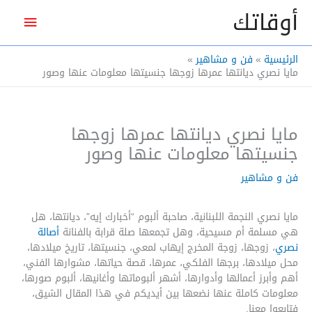
خطي
أوقاتك
القائم
لى
لمحتوى
الرئيس
الرئيسية
فن و مشاهير
مايا نصري ديانتها عمرها زوجها جنسيتها معلومات عنها وصور
مايا نصري ديانتها عمرها زوجها
جنسيتها معلومات عنها وصور
فن و مشاهير
مايا نصري النجمة اللبنانية، صاحبة ألبوم “أخبارك إيه”، ديانتها، هل
هي مسلمة أم مسيحية، وهل تجمعها صلة قرابة بالفنانة
أصالة
نصري
، زوجها، زوجة المخرج إيهاب لمعي، جنسيتها، تاريخ ميلادها،
محل ميلادها، برجها الفلكي، عمرها، قصة حياتها، مشوارها الفني،
أهم وأبرز أعمالها وأدوارها، أشهر ألبوماتها وأغانيها، ألبوم صورها،
معلومات كاملة عنها نضعها بين أيديكم في هذا المقال الشيق،
فتابعوا معنا.