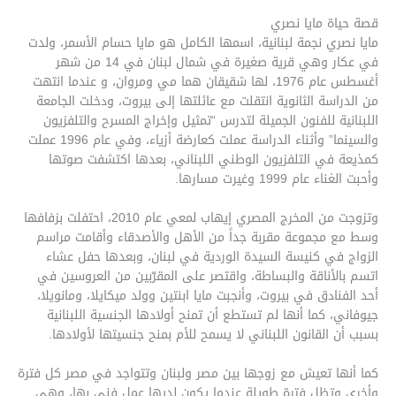
قصة حياة مايا نصري
مايا نصري نجمة لبنانية، اسمها الكامل هو مايا حسام الأسمر، ولدت
في عكار وهي قرية صغيرة في شمال لبنان في 14 من شهر
أغسطس عام 1976، لها شقيقان هما مي ومروان، و عندما انتهت
من الدراسة الثانوية انتقلت مع عائلتها إلى بيروت، ودخلت الجامعة
اللبنانية للفنون الجميلة لتدرس “تمثيل وإخراج المسرح والتلفزيون
والسينما” وأثناء الدراسة عملت كعارضة أزياء، وفي عام 1996 عملت
كمذيعة في التلفزيون الوطني اللبناني، بعدها اكتشفت صوتها
وأحبت الغناء عام 1999 وغيرت مسارها.
وتزوجت من المخرج المصري إيهاب لمعي عام 2010، احتفلت بزفافها
وسط مع مجموعة مقربة جداً من الأهل والأصدقاء وأقامت مراسم
الزواج في كنيسة السيدة الوردية في لبنان، وبعدها حفل عشاء
اتسم بالأناقة والبساطة، واقتصر على المقرّبين من العروسين في
أحد الفنادق في بيروت، وأنجبت مايا ابنتين وولد ميكايلا، ومانويلا،
جيوفاني، كما أنها لم تستطع أن تمنح أولادها الجنسية اللبنانية
بسبب أن القانون اللبناني لا يسمح للأم بمنح جنسيتها لأولادها.
كما أنها تعيش مع زوجها بين مصر ولبنان وتتواجد في مصر كل فترة
وأخرى وتظل فترة طويلة عندما يكون لديها عمل فني بها، وهي