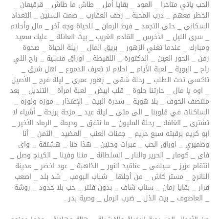
الحب ياتي متاخرا _ العود _ بقايا أمل _ طاش ما طاش _ قرقيعان _
الخطر معهم _ درب المحبة _ زحف العقارب _ صمت السنين _ التعداد
السكانى _ حتى التجمد _ فرط الرمان _ للحياة وجه آخر _ مال وأحلام
_ سرى الليل _ الأخرس _ القادم الغريب _ بيت العائلة _ عليك سعيد
ومبارك _ عندما تغني الزهور _ بريق المال _ زينة الحياة _ صحوة
زمن _ الحور العين _ الدكتورة _ اللقيطة _ اوراق منسية _ راح اللي
راح _ البوية _ لعبة الأيام _ احلام لا تعرف الدموع _ اهل شرق _
تاكسى تحت الطلب _ رحلة شقى _ زهور عمرى _ ليلة فرح _ الأصيل
_ اوه يا مال _ حارتنا حلوة _ قلب ابيض _ لعبة امرأة _ التنديل _ بعد
منتصف الخوف _ بلا هوية _ سدرة البيت _ الإعتذار _ موزه ولوزه _
الساكنات في قلوبنا _ الى متى _ ليلة عيد _ مزحة برزحة _ أشياء لا
تشترى _ الغافة _ رحلة المليون _ ما نتفق _ وديمة _ الرماد الأخير _
ابو كريم برقبته سبع حريم _ جفنات العنب _ العضيد _ الثمن _ أنا
وضميري _ اوراق الحب _ عبرات وحنين _ هذا حنا _ هشتقة _ واى
فاى _ كومار _ الحرير والنار _ السلطانة _ مننا وفينا _ الكينج وصل _
انتقام عزيز _ سيلفى _ عناقيد النور _ الذاهبة _ عود اخضر _ مدينة
النانرج _ مستر كاش _ من أجلها _ شباب البومب _ شد بلد _ اصعب
قرار _ بقايا زمان _ سناب شاف _ بدون فلتر _ حب بلا حدود _ روشة
_ العاصوف _ بيت الذل _ ضرب الرمل _ وصية بدر .