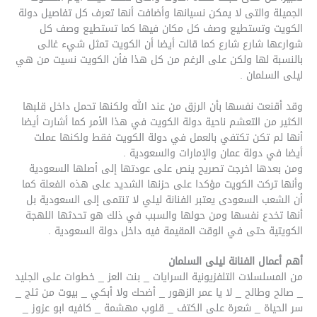
الجميلة والتى لا يمكن نسيانها وأضافت أنها تعرف كل تفاصيل دولة
الكويت وتستطيع وصف كل مكان فيها كما تستطيع وصف كل
شوارعها شارع شارع كما قالت أيضا أن الكويت تمثل شيء غالى
بالنسبة لها ولكن على الرغم من كل هذا فأن الكويت نسيت من هي
ليلى السلمان .
وقد أقنعت نفسها بأن الرزق من عند الله ولكنها تحمل داخل قلبها
الكثير من التعشم ناحية دولة الكويت في هذا الأمر كما أشارت أيضا
أنها لم تكن تكتفي بالعمل في دولة الكويت فقط ولكنها عملت
أيضا في دولة عمان والإمارات والسعودية .
ومن بعدها اخرجت تصريح ينص على عودتها إلى أصلها السعودية
وأنها تركت الكويت مؤكدا على حزنها الشديد على هذه الفعلة كما
أن الشعب السعودى يعتبر الفنانة ليلي لا تنتمى إلى السعودية بل
أنها تخدع نفسها ومن حولها والسبب في ذلك هو تحدثها اللهجة
الكويتية حتى في الوقت المقيمة فيه داخل دولة السعودية .
أهم أعمال الفنانة ليلى السلمان
من المسلسلات التلفزيونية السرايات _ بنت العز _ خطوات على الجليد
_ صالح وطالح _ لا يا عمر الزهور _ أضحك ولا أبكي _ بيوت من ثلج _
سر الحياة _ شعرة على الكتف _ قلوب مهشمة _ كافيه ابو عزوز _