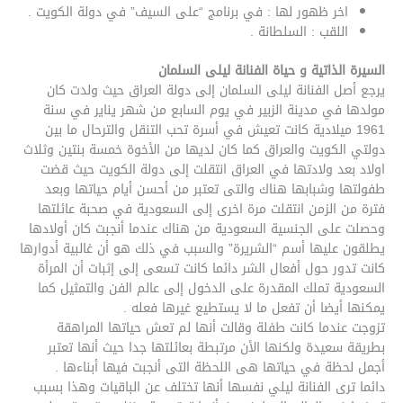
اخر ظهور لها : في برنامج “على السيف” في دولة الكويت .
اللقب : السلطانة .
السيرة الذاتية و حياة الفنانة ليلى السلمان
يرجع أصل الفنانة ليلى السلمان إلى دولة العراق حيث ولدت كان
مولدها في مدينة الزبير في يوم السابع من شهر يناير في سنة
1961 ميلادية كانت تعيش في أسرة تحب التنقل والترحال ما بين
دولتي الكويت والعراق كما كان لديها من الأخوة خمسة بنتين وثلاث
اولاد بعد ولادتها في العراق انتقلت إلى دولة الكويت حيث قضت
طفولتها وشبابها هناك والتى تعتبر من أحسن أيام حياتها وبعد
فترة من الزمن انتقلت مرة اخرى إلى السعودية في صحبة عائلتها
وحصلت على الجنسية السعودية من هناك عندما أنجبت كان أولادها
يطلقون عليها أسم “الشريرة” والسبب في ذلك هو أن غالبية أدوارها
كانت تدور حول أفعال الشر دائما كانت تسعى إلى إثبات أن المرأة
السعودية تملك المقدرة على الدخول إلى عالم الفن والتمثيل كما
يمكنها أيضا أن تفعل ما لا يستطيع غيرها فعله .
تزوجت عندما كانت طفلة وقالت أنها لم تعش حياتها المراهقة
بطريقة سعيدة ولكنها الأن مرتبطة بعائلتها جدا حيث أنها تعتبر
أجمل لحظة في حياتها هى اللحظة التى أنجبت فيها أبناءها .
دائما ترى الفنانة ليلي نفسها أنها تختلف عن الباقيات وهذا بسبب