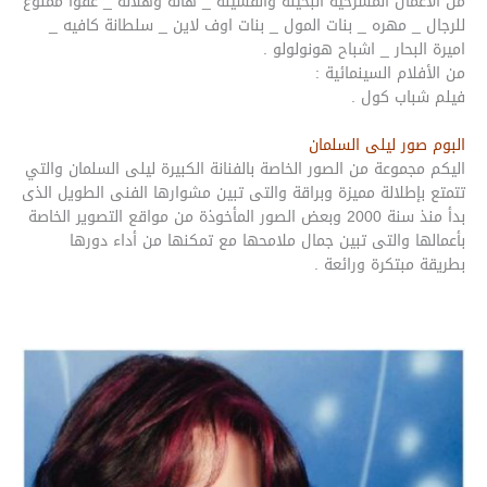
من الأعمال المسرحية البخيلة والفشيلة _ هالة وهلالة _ عفوا ممنوع
للرجال _ مهره _ بنات المول _ بنات اوف لاين _ سلطانة كافيه _
اميرة البحار _ اشباح هونولولو .
من الأفلام السينمائية :
فيلم شباب كول .
البوم صور ليلى السلمان
اليكم مجموعة من الصور الخاصة بالفنانة الكبيرة ليلى السلمان والتي
تتمتع بإطلالة مميزة وبراقة والتى تبين مشوارها الفنى الطويل الذى
بدأ منذ سنة 2000 وبعض الصور المأخوذة من مواقع التصوير الخاصة
بأعمالها والتى تبين جمال ملامحها مع تمكنها من أداء دورها
بطريقة مبتكرة ورائعة .