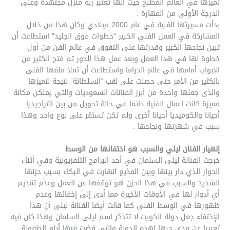
تميزها في العالم المطبخ حيث أنها تعتبر ربة منزل مجتهدة وعلى
الدرجة الأولى من المهارة .
بدأت مسيرتها الفنية في عام 2000 ميلادي وكان هذا من خلال
المشاركة في العمل الفني الكبير “خطوات فوق الجليد” استطاعت أن
تبين نجاحها الكبير وقدرتها على التفوق في عالم الفن من أول
خطوة لها في هذا العمل وبعد عمل هذا الدور تم فتح الكثير من
الأبواب أمامها في عالم الدراما واستطاعت أن تملأ ملفها الفنى
بالكثير من الأمر حتى حصلت على لقب “السلطانة” نتيجة لتميزها
والذى جعلها واحدة من أبرز الفنانات السعوديات والتي يملكن مكانة
مميزة كانت اعمال الفنية دائما في حالة تحويل من بين التراجيديا
أحيانا والكوميديا أحيانا أخرى ولم تكن تستقر على نوع واحد وهذا
سبب في شهرتها ونجاحها .
إنهيار الفنان ليلي والسبب هو اختفائها من الوسط
خرجت الفنانة ليلى السلمان في أحد البرامج التلفزيونية وفي أثناء
الحوار الذي دار بينها وبين المذيع انهارت في البكاء بسبب حزنها
الشديد والسبب في هذا الحزن هو توقفها عن العمل وعدم تقديم
أي أدوار لها في الأوقات الأخيرة مما أدى إلى إخفائها وعدم
ظهورها في الوسط الفنى كما قالت أيضا الفنانة ليلى أن هذا
الإختفاء جعل دولة الكويت لا تتذكر اسم ليلى السلمان وهذا كان فيه
تعبيرا عن مدى حبها لهذه الدولة والتى قضت فيها أيام الطفولة