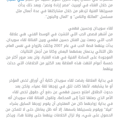
من خلال الغناء في أوبريت “مصر إرادة ونصر”، وبعد ذلك بدأت
مسيرتها الفنية تزدهر من خلال مشاركتها في عدة أعمال مثل
مسلسل “العائلة والناس” و “المال والبنون”.
لقاء سويدان وحسين فهمي
من أشهر قصص الحب التي انتشرت في الوسط الفني، هي علاقة
الحب التي جمعت بين الفنان حسين فهمي وبين الفنانة لقاء سويدان،
بدأت بينهما قصة الحب في عام 2007 وكللت بالزواج في نفس العام،
ظل الثنائي يدعمان بعضهما البعض وكانا من أجمل الثنائيات
الموجودة على الساحة الفنية في هذه الفترة، ولن بعد مرور أكثر من
خمسة أعوام انتهت هذه العلاقة بعد الكثير من الخلافات التي حدثت
بينهما.
في بداية العلاقة رفضت لقاء سويدان كتابة أي أوراق تخص المؤخر
أو ما يشابهه، لأنها كانت تثق في زوجها ثقة عمياء، ولكن بعد
حدوث الطلاق امتنع حسين فهمي عن دفع أي حقوق تخص لقاء
الأمر الذي جعلها تلجأ إلى المحكمة، وتقول الفنانة لقاء سويدان أنه
في بداية زواجهما كان من المفترض أن يقوم زوجها السابق بشراء
“فيلا” ويقوم بتسجيلها باسمها، إلا أنه ظل يماطل حتى لا تتمكن من
الحصول على شيء، ولا تزال الخلافات بينهما حتى وقتنا هذا، ويذكر