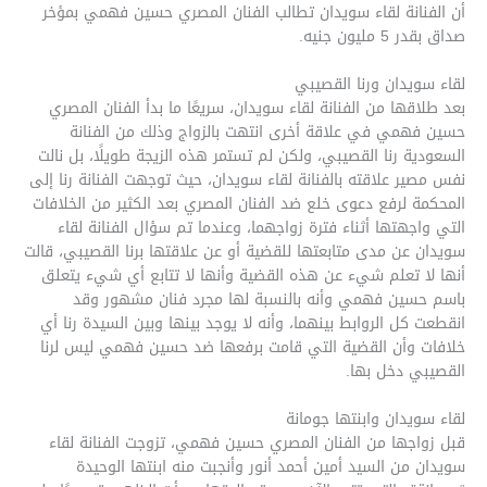
أن الفنانة لقاء سويدان تطالب الفنان المصري حسين فهمي بمؤخر
صداق بقدر 5 مليون جنيه.
لقاء سويدان ورنا القصيبي
بعد طلاقها من الفنانة لقاء سويدان، سريعًا ما بدأ الفنان المصري
حسين فهمي في علاقة أخرى انتهت بالزواج وذلك من الفنانة
السعودية رنا القصيبي، ولكن لم تستمر هذه الزيجة طويلًا، بل نالت
نفس مصير علاقته بالفنانة لقاء سويدان، حيث توجهت الفنانة رنا إلى
المحكمة لرفع دعوى خلع ضد الفنان المصري بعد الكثير من الخلافات
التي واجهتها أثناء فترة زواجهما، وعندما تم سؤال الفنانة لقاء
سويدان عن مدى متابعتها للقضية أو عن علاقتها برنا القصيبي، قالت
أنها لا تعلم شيء عن هذه القضية وأنها لا تتابع أي شيء يتعلق
باسم حسين فهمي وأنه بالنسبة لها مجرد فنان مشهور وقد
انقطعت كل الروابط بينهما، وأنه لا يوجد بينها وبين السيدة رنا أي
خلافات وأن القضية التي قامت برفعها ضد حسين فهمي ليس لرنا
القصيبي دخل بها.
لقاء سويدان وابنتها جومانة
قبل زواجها من الفنان المصري حسين فهمي، تزوجت الفنانة لقاء
سويدان من السيد أمين أحمد أنور وأنجبت منه ابنتها الوحيدة