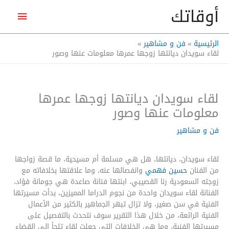
خطي
أوقاتك
القائم
لى
لمحتوى
الرئيس
الرئيسية
فن و مشاهير
لقاء سويدان ديانتها زوجها عمرها معلومات عنها وصور
لقاء سويدان ديانتها زوجها عمرها
معلومات عنها وصور
فن و مشاهير
لقاء سويدان، ديانتها، هل هي مسلمة أم مسيحية، ما قصة زواجها
من الفنان
حسين فهمي
وانفصالها عنه، وما علاقتها بخلافاته مع
زوجته السعودية رنا القصيبي، ابنتها فنانة صاعدة هي جومانة فؤاد،
الفنانة لقاء سويدان واحدة من نجوم الدراما المميزين، بدأت مسيرتها
الفنية في سن صغير، ولا تزال تبهر الجماهير بالكثير من الأعمال
الفنية الرائعة، من خلال هذا التقرير سوف نتحدث بالتفصيل على
مسيرتها الفنية، وما هي الخلافات التي جعلت لقاء تلجأ إلى القضاء