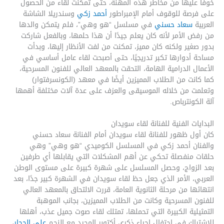
خوفًا عليها من مخاطر هذه المهنة، حتى تمكنت لقاء من الحصول
على فرصة للوقوف أمام الإمبراطور
أحمد زكي
وسندريلا الشاشة
العربية
سعاد حسني
في مسلسل “هو وهي”، فلم يتمكن والدها
من رفض الأمر لأنه كان يعلم جيدًا أن هذا حلمها، وبالفعل شاركت
بدور صغير ولكنه كان مميز، تمكنت من لفت الأنظار إليها، وبدأت
مساحة أدوارها تكبر تدريجيًا، حتى أصبحت لقاء عامل أساسي في
الأعمال الدرامية الهامة، التحقت بالمعهد العالي للفنون المسرحية،
كما كانت من الطلاب المميزين أيضًا في معهد (الكونسرفتوار)
وتعلمت من خلاله الموسيقى والعزف على عدة آلات مختلفة أهمها
آلة الكونترباص.
البدايات الفنية للفنانة لقاء سويدان
كان أول ظهور للفنانة لقاء سويدان أمام الفنانة سعاد حسني
والفنان أحمد زكي في المسلسل الكوميدي “هو وهي” وهي
حلقات منفصلة تحكي عن أهم المشكلات التي يقابلها أي طرفين
بعد الزواج، وحصل المسلسل على شهرة كبيرة على مستوى الوطن
العربي، الأمر الذي جعل حظ لقاء سويدان في الشهرة كبير جدًا، بعد
انتهائها من مرحلة الثانوية العامة، قررت الالتحاق بالمعهد العالي
للفنون المسرحية وكانت من الطلاب المميزين، بجانب الموهبة
التمثيلية الكبيرة التي تحملها، تمتلك لقاء صوت جميل عذب، أهلها
للاشتراك في احتفال إحياء ذكرى أكتوبر المجيد مع النجم
علي الحجار
،