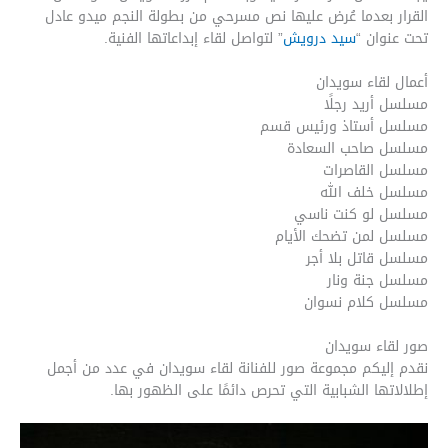
القرار بعدما عُرض عليها نص مسرحي من بطولة النجم ميدو عادل
تحت عنوان “
سيد درويش
” لتواصل لقاء إبداعاتها الفنية.
أعمال لقاء سويدان
مسلسل أريد رجلًا
مسلسل أستاذ ورئيس قسم
مسلسل صاحب السعادة
مسلسل القاصرات
مسلسل خلف الله
مسلسل لو كنت ناسي
مسلسل لمن تضحك الأيام
مسلسل قاتل بلا أجر
مسلسل جنة ونار
مسلسل كلام نسوان
صور لقاء سويدان
نقدم إليكم مجموعة صور للفنانة لقاء سويدان في عدد من أجمل
إطلالاتها الشبابية التي تحرص دائمًا على الظهور بها.