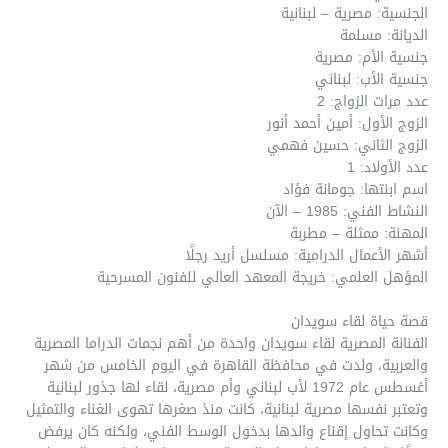
الجنسية: مصرية – لبنانية
الديانة: مسلمة
جنسية الأم: مصرية
جنسية الأب: لبناني
عدد مرات الزواج: 2
الزوج الأول: أمين أحمد أنور
الزوج الثاني: حسين فهمي
عدد الأولاد: 1
اسم ابنتها: جومانة فؤاد
النشاط الفني: 1985 – الآن
المهنة: ممثلة – مطربة
أشهر الأعمال الدرامية: مسلسل أريد رجلًا
المؤهل العلمي: خريجة المعهد العالي للفنون المسرحية
قصة حياة لقاء سويدان
الفنانة المصرية لقاء سويدان واحدة من أهم نجمات الدراما المصرية
والعربية، ولدت في محافظة القاهرة في اليوم الخامس من شهر
أغسطس عام 1972 لأب لبناني وأم مصرية، لقاء لها جذور لبنانية
وتعتبر نفسها مصرية لبنانية، كانت منذ صغرها تهوى الغناء والتمثيل
وكانت تحاول إقناع والدها بدخول الوسط الفني، ولكنه كان يرفض