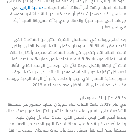
“جومانة” والتي تتبع الآن مسيرة والدتها وبدأت الظهور تدريجيًا على
الساحة الفنية، وكانت أخر أعمالها أمام النجمة
غادة عبد الرازق
في
مسلسل “ضد مجهول”، يذكر أن عدد كبير من النقاد أشادوا بموهبة
جومانة التي تشبه كثيرًا والدتها والتي بدأت مسيرتها الفنية أيضًا
في سن صغير.
بعد نجاح جومانة في المسلسل انتشرت الكثير من الشائعات التي
تفيد برفض الفنانة لقاء سويدان دخول ابنتها الوسط الفني، ولكن
قامت الفنانة لقاء بتكذيب كل هذه الشائعات، مصرحة بأنها إذا كانت
ابنتها تمتلك موهبة حقيقية فلم تمنعها من ممارسة ما تحبه، كما
قالت أن ابنتها بالفعل بعيدة الآن كل البعد عن الوسط الفني، لأنها
تصب كل تركيزها حول الدراسة، وفور انتهائها من دراستها سوف
تقوم بتحديد المسار الذي ترغب باتخاذه، يذكر أن الوجه الجديد جومانة
فؤاد قد حصلت على لقب أفضل وجه جديد لعام 2018.
حقيقة اعتزال لقاء سويدان
في عام 2019، قامت الفنانة لقاء سويدان بكتابة منشور عبر صفحتها
الشخصية على الفيس بوك، يفيد بأنها تعلن اعتزالها دون رجعة، وذلك
بعدما أصبح الفن ليس بالشكل الذي اعتادت لقاء بأن يكون عليه،
وأنها أصبحت غير قادرة على مواكبة هذا النوع الجديد من العبث مما
يجعلها تعلن اعتزالها رسميًا، وبعد عام قررت سويدان العودة عن هذا