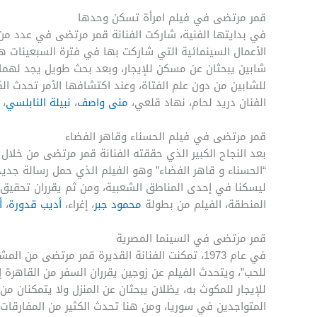
قمر مرتضى في فيلم امرأة تسكن وحدها
في بدايتها الفنية، شاركت الفنانة قمر مرتضى في عدد من 
الأعمال السينمائية التي شاركت بها في فترة السبعينات ه
شابين يبحثان عن مسكن للإيجار، وبعد بحث طويل يجد لهما
للشابين من دون علم الفتاة، وعند اكتشافها الأمر تحدث الك
الفنان دريد لحام، نهاد قلعي،
منى واصف
،
نبيلة النابلسي
،
قمر مرتضى في فيلم الحسناء وقاهر الفضاء
بعد النجاح الكبير الذي حققته الفنانة قمر مرتضى من خلا
“الحسناء و قاهر الفضاء” وهو الفيلم الذي حمل رسالة جديد
ليسكنا في إحدى المناطق الشعبية، ومن ثم يقرران تحقيق 
المنطقة، الفيلم من بطولة
محمود جبر
، إغراء،
أديب قدورة
،
أ
قمر مرتضى في السينما المصرية
في عام 1973، تمكنت الفنانة القديرة قمر مرتضى 
للحب”، ويتحدث الفيلم عن زوجين يقرران السفر من القاهرة
للإيجار للمكوث به، يظلان يبحثان عن المنزل ولا يتمكنان من
المتواجدين في سوريا، ومن هنا تحدث الكثير من المفارقات