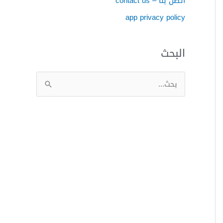
اتصل بنا – contact us
app privacy policy
البحث
ا
ل
ب
ح
ث
ع
ن
: