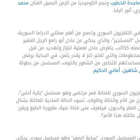
ماجدة الخطيب
ونجم الكوميديا من الزمن الجميل الفنان
محمد
ي، أنور البابا.
في التلفزيون السوري وتصبح من أهم ممثلي الدراما السورية،
 “المستجير”، والذي يحكي عن عادل أبو رافع الرجل الفقير
له ككاتب، يتعرض عادل لعملية ابتزاز وتهديد من قبل
مخطوطات والتي تعتبر كنز لا يقدر بثمن، في البداية يرفض
مساعدتهم للتخلص من الشعور بالخوف، المسلسل من بطولة
 شاهين
،
أماني الحكيم
.
ى التلفزيون السوري للفنانة قمر مرتضى وهو مسلسل “بكرة أحلى”،
الأم والخالة والأولاد، تسوء الحالة المادية للعائلة بشكل
 الفقر والديون، فيتعرف على فتاة غنية، مغرورة الطبع ويقرر
ائلته هذا الأمر؟.
ي المسلسل السوري “ساعة الصفر” وهو مسلسل سوري يحكي