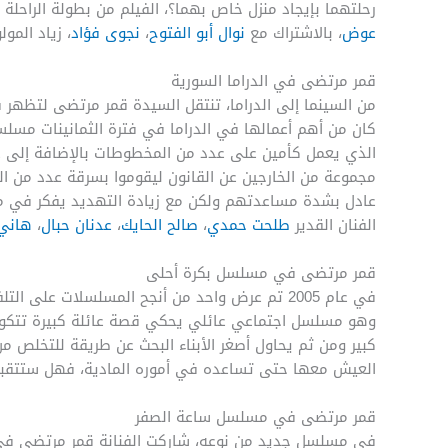
رحلتهما بإيجاد منزل خاص بهما؟، الفيلم من بطولة الراحلة
عوض
، بالاشتراك مع
نوال أبو الفتوح
،
نجوى فؤاد
، زياد المولو
قمر مرتضى في الدراما السورية
من السينما إلى الدراما، تنتقل السيدة قمر مرتضى لتظهر 
كان من أهم أعمالها في الدراما في فترة الثمانينات مسلسل
الذي يعمل كأمين على عدد من المخطوطات بالإضافة إلى عم
مجموعة من الخارجين عن القانون ليقوموا بسرقة عدد من ال
عادل بشدة مساعدتهم ولكن مع زيادة التهديد يفكر في 
الفنان القدير
طلحت حمدي
،
صالح الحايك
،
عدنان حبال
،
هاني
قمر مرتضى في مسلسل بكرة أحلى
في عام 2005 تم عرض واحد من أنجح المسلسلات عل
وهو مسلسل اجتماعي عائلي يحكي قصة عائلة كبيرة تتكون من 
كبير ومن ثم يحاول أصغر الأبناء البحث عن طريقة للتخلص من
العيش معها حتى تساعده في أموره المادية، فهل ستتقبل ع
قمر مرتضى في مسلسل ساعة الصفر
في مسلسل جديد من نوعه، شاركت الفنانة قمر مرتضى ف