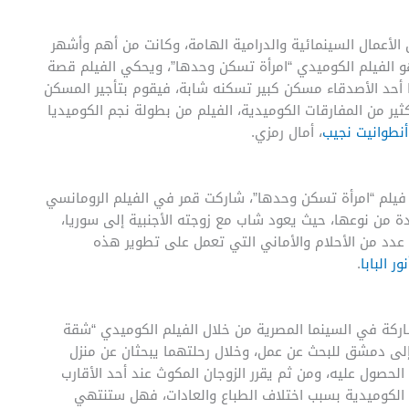
الأعمال السينمائية والدرامية الهامة، وكانت من أهم وأشهر
و الفيلم الكوميدي “امرأة تسكن وحدها”، ويحكي الفيلم قصة
 أحد الأصدقاء مسكن كبير تسكنه شابة، فيقوم بتأجير المسكن
ثير من المفارقات الكوميدية، الفيلم من بطولة نجم الكوميديا
أنطوانيت نجيب
، أمال رمزي.
ل فيلم “امرأة تسكن وحدها”، شاركت قمر في الفيلم الرومانسي
ة من نوعها، حيث يعود شاب مع زوجته الأجنبية إلى سوريا،
عدد من الأحلام والأماني التي تعمل على تطوير هذه
نور البابا
.
من المشاركة في السينما المصرية من خلال الفيلم الكوميدي “شقة
 إلى دمشق للبحث عن عمل، وخلال رحلتهما يبحثان عن منزل
 الحصول عليه، ومن ثم يقرر الزوجان المكوث عند أحد الأقارب
 الكوميدية بسبب اختلاف الطباع والعادات، فهل ستنتهي