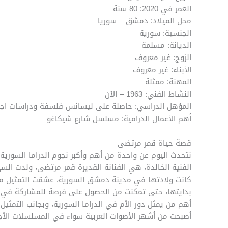
العمر في 2020: 80 سنة
محل الميلاد: دمشق – سوريا
الجنسية: سورية
الديانة: مسلمة
الزوج: غير معروف
الأبناء: غير معروف
المهنة: ممثلة
النشاط الفني: 1963 – الآن
المؤهل الدراسي: حاصلة على ليسانس فلسفة ودراسات اجتما
أهم الأعمال الدرامية: مسلسل شارع شيكاغو
قصة حياة قمر مرتضى
نتحدث اليوم عن واحدة من أهم وأكبر نجوم الدراما السوري
كانت ولادتها في مدينة دمشق السورية، عشقت التمثيل م
بدايتها، حتى تمكنت من الحصول على فرصة للمشاركة في عد
أهم من يمثل دور الأم في الدراما السورية، وبجانب التمثيل
أصبحت من أشهر الأصوات العربية سواء في المسلسلات الأجن