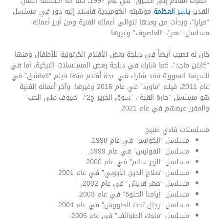
“الموت القادم إلى الشرق” في عام 1997، كما أنه اكتشفه الفنان
القدير
ياسر العظمة
موهبته الكوميدية فأسند إليه دور في مسلسل
“مرايا”، وبدأت من بعدها تتوالى أعماله الفنية ومن أبرز أعماله
مسلسل “عمر”، “العاصوف” وغيرها.
كان له نصيب أيضاً في دبلجة بعض الأفلام الكرتونية للأطفال ومنها
“كابتن ماجد”، كما شارك في دبلجة بعض المسلسلات التركية، أما في
السينما السورية فقد شارك في عدة أفلام منها فيلم “العاشق” في
عام 2011، فيلم “ماورد” في عام 2016 وغيرها، وآخر أعماله الفنية
هو مسلسل “حارة القبة”، “سوق الحرير ج2″، “ضيوف على الحب”
والمقرر عرضهم في عام 2021.
مسلسلات فادي صبيح
مسلسل “الكواسر” في عام 1998.
مسلسل “الفوارس” في عام 1999.
مسلسل “الزير سالم” في عام 2000.
مسلسل “صلاح الدين الأيوبي” في عام 2001.
مسلسل “صقر قريش” في عام 2002.
مسلسل “أيامنا الحلوة” في عام 2003.
مسلسل “رجال تحت الطربوش” في عام 2004.
مسلسل “ملوك الطوائف” في عام 2005.