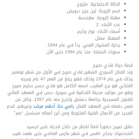
الحالة الاجتماعية: متزوج.
اسم الزوجة: لين عزيز درويش.
مهنة الزوجة: مهندسة.
عدد الأبناء: 2.
أسماء الأبناء: نوار وكرم.
المهنة: ممثل.
بداية المشوار الفني: بدأ في عام 1994.
سنوات النشاط: منذ عام 1994 حتى الآن.
قصة حياة فادي صبيح
ولد الفنان السوري الشهير فادي صبيح في الأول من شهر نوفمبر
وذلك في عام 1974 ولذلك فهو يبلغ من العمر 47 عام وبرجه
الفلكي هو برج العقرب، اسمه الكامل هو فادي حسن سليم صبيح
وهو من مواليد مدينة اللاذقية في سوريا، درس في المعهد العالي
للفنون المسرحية بجامعة دمشق وتخرج منه عام 1997، وكان من
ضمن دفعته في المعهد الفنان
رامي حنا
،
أدهم مرشد
وغيرهم، قدم
العديد من الأعمال الفنية المتنوعة ومن أبرز أعماله مسلسل “عمر”.
حقق صبيح حضوراً لافتاً للنظر من خلال قدرته على تجسيد
الشخصيات بنجاح، نافس في شهر مارس الماضي على مقعد نقيب