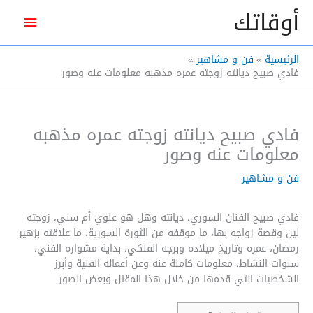
خطي
أوقاتك
القائم
لى
لمحتوى
الرئيس
الرئيسية
فن و مشاهير
فادي صبيح ديانته زوجته عمره مذهبه معلومات عنه وصور
فادي صبيح ديانته زوجته عمره مذهبه
معلومات عنه وصور
فن و مشاهير
فادي صبيح الفنان السوري، ديانته وهل هو علوي أم سني، زوجته
لين وقصة زواجه بها، ما موقفه من الثورة السورية، ما علاقته بزهير
رمضان، عمره وتاريخ ميلاده وبرجه الفلكي، بداية مشواره الفني،
سنوات النشاط، معلومات كاملة عنه وعن أعماله الفنية وأبرز
الشخصيات التي قدمها من خلال هذا المقال وبعض الصور.