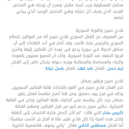
محتمل للمسئولية ورب أسرة ملتزم، وصرح أن زوجته هي الشخص
الوحيد الذي يعرف كل خباياه وهي الشخص الوحيد الذي يبكي
أمامه.
فادي صبيح والثورة السورية
من المعروف عن الفنان السوري فادي صبيح أنه من الموالين للنظام
السوري والرئيس بشار الأسد، وقد أشار في أحد اللقاءات إلى أن
منطق الدولة في سوريا يدعو إلى عودة كل الفنانين إليها والذين
قرروا الابتعاد بعد الثورة السورية، وأكد أن الجميع معنيون بالعودة
والبناء والمسامحة والمصالحة ووجه دعوته بشكل خاص إلى الفنان
تيم حسن
، الفنان
عابد فهد
، الفنان
باسل خياط
.
فادي صبيح وزهير رمضان
نجح الفنان فادي صبيح في الفوز بانتخابات نقابة الفنانين السوريين
وذلك في فرع ريف دمشق ومن هنا أصبح منافساً للفنان زهير
رمضان حيث كان ينافسه على انتخابات نقابة الفنانين ولكن في النقابة
المركزية، حظى صبيح بدعم كبير من قبل الفنانين ومنهم الفنانة
كاريس بشار
التي قالت: “لم أكن أتحمل فكرة الانتساب إلى النقابة
ولكن هذه المرة إذا كان فادي نقيب فأنا لا أفكر بل انتسب مباشرةً”،
أما الفنان
مصطفى الخاني
فقال: “يالي يشوف هالشعبية الكبيرة