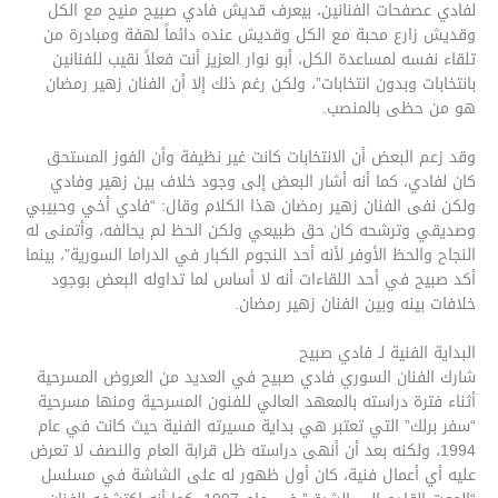
لفادي عصفحات الفنانين، بيعرف قديش فادي صبيح منيح مع الكل
وقديش زارع محبة مع الكل وقديش عنده دائماً لهفة ومبادرة من
تلقاء نفسه لمساعدة الكل، أبو نوار العزيز أنت فعلاً نقيب للفنانين
بانتخابات وبدون انتخابات”، ولكن رغم ذلك إلا أن الفنان زهير رمضان
هو من حظى بالمنصب.
وقد زعم البعض أن الانتخابات كانت غير نظيفة وأن الفوز المستحق
كان لفادي، كما أنه أشار البعض إلى وجود خلاف بين زهير وفادي
ولكن نفى الفنان زهير رمضان هذا الكلام وقال: “فادي أخي وحبيبي
وصديقي وترشحه كان حق طبيعي ولكن الحظ لم يحالفه، وأتمنى له
النجاح والحظ الأوفر لأنه أحد النجوم الكبار في الدراما السورية”، بينما
أكد صبيح في أحد اللقاءات أنه لا أساس لما تداوله البعض بوجود
خلافات بينه وبين الفنان زهير رمضان.
البداية الفنية لـ فادي صبيح
شارك الفنان السوري فادي صبيح في العديد من العروض المسرحية
أثناء فترة دراسته بالمعهد العالي للفنون المسرحية ومنها مسرحية
“سفر برلك” التي تعتبر هي بداية مسيرته الفنية حيث كانت في عام
1994، ولكنه بعد أن أنهى دراسته ظل قرابة العام والنصف لا تعرض
عليه أي أعمال فنية، كان أول ظهور له على الشاشة في مسلسل