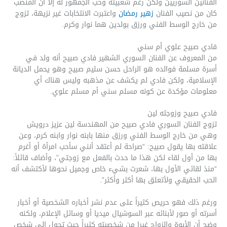
الفنانين السوريين ولكن رغم شعبيته وحب الجمهور له إلا أن المنصب
كان من نصيب الفنان
زهير رمضان
واعتبرت الانتخابات غير نزيهة، تزوج
من خارج الوسط الفني ورزق بولدين هما نوار وكرم.
فادي صبيح علوي أم سني
من المعروف عن الفنان السوري الشهير فادي صبيح أنه ولد في
أسرة مسلمة فوالده هو الراحل حسن سليم صبيح وهو يحمل الديانة
الإسلامية، ولكن فادي لم يكشف عن مذهبه وليس هناك أي
معلومات مؤكدة عن كونه مسلم سني أم مسلم علوي.
فادي صبيح وزوجته لين
تزوج الفنان السوري فادي صبيح من المهندسة لين عزيز درويش
وهي من خارج الوسط الفني ورزق منها بابنه نوار وابنه كرم، وعن
علاقته بها يقول صبيح: “صراحة لم أعتقد أنني سأحب امرأة أو أغرم
بها من أول لقاء لكن هذا ما حدث بالفعل مع زوجتي”، وأضاف قائلاً:
“منذ لقائي الأول بها، شعرت بشيء خاص وجميل نحوها لأكتشف أنه
الحب الحقيقي ولأتعلق بها أكثر وأكثر”.
ورغم ذلك فهو حريص كثيراً على عدم نشر أخباره الشخصية أو أخبار
أسرته أو صور لأبنائه عبر السوشيال ميديا أو وسائل الإعلام، ولكنه
وضح أن الأبوة والزواج غيرا من شخصيته كثيراً حيث تحول إلى شخص