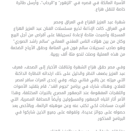
الأسرة المالكة في قصره في “الزهور” و”الرحاب”، وأرسل طائرة
خاصة لتنقل هزاع.
شهرة عبد العزيز الهزاع في العراق ومصر
في العراق، كانت الإذاعة تذيع مسلسلات الفنان عبد العزيز الهزاع
المسجلة وأصبحت متاحة لإعادة تسجيلها على أقراص من أجل البيع
وكان من بين هؤلاء الناس المغني العماني “سالم راشد الصوري”
وهو صاحب تسجيلات سالم فون في المنامة وحقق الأرباح الضخمة
من هذه العملية وصلت لنحو مئة ألف روبية.
وفي مصر حقق هزاع الشهرة وتناقلت الأخبار إلى الصحف، فعرف
عبد العزيز بضعف النظر والدليل على ذلك ارتدائه النظارة الداكنة
التي ميزته عن باقي فناني جيله، وفي إحدى المرات سافر لمصر
للعلاج، وهناك شارك في برنامج “نجوم الغد”، قام بتقليد الأصوات
واللهجات المفهومة عند الجمهور المصري بالنبرات المختلفة، وهذا
الأمر أثار انتباه الجمهور والمسؤولين وأيضاً الصحافة المصرية، التي
أفردت مساحات لكي تكتب عنه وعن موهبته الرائعة، وبالأخص بعد
حصوله على جوائز عديدة، وتفوقه على جميع الذين شاركوا في
البرنامج المذكور.