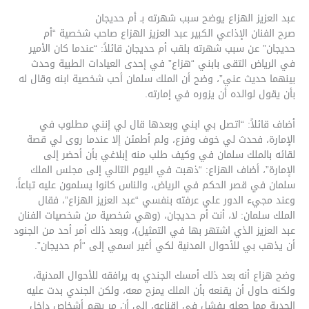
عبد العزيز الهزاع يوضح سبب شهرته بـ أم حديجان
صرح الفنان الإذاعي الكبير عبد العزيز الهزاع صاحب شخصية “أم
حديجان” عن سبب شهرته بلقب أم حديجان قائلاً: “عندما كان الأمير
في الرياض التقى بابني “هزاع” في إحدى العيادات الطبية وحدث
بينهما حديث عني”، وضح أن الملك سلمان أحب شخصية ابنه وقال له
بأن يقول لوالده أن يزوره في إمارته.
أضاف قائلاً: “اتصل بي ابني وبعدها قال لي إنني مطلوب في
الإمارة، فحدث لي خوف وفزع، ولم أطمئن إلا عندما روى لي قصة
لقائه بالملك سلمان في وكيف طلب منه إبلاغي بأن أحضر إلى
الإمارة”، أضاف الهزاع: “ذهبت في اليوم التالي إلى مجلس الملك
سلمان في قصر الحكم في الرياض، والناس كانوا يسلمون عليه تباعاً،
وعند مجيء الدور علي عرفته بنفسي “عبد العزيز الهزاع”، فقال
الملك سلمان: لا، أنت أم حديجان، (وهي شخصية من شخصيات الفنان
عبد العزيز الذي اشتهر بها في التمثيل)، وبعد ذلك أمر أحد من الجنود
أن يذهب بي للأحوال المدنية لكي أغير اسمي إلى “أم حديجان”.
وضح هزاع أنه بعد ذلك أمسك الجندي به يرافقه للأحوال المدنية،
ولكنه حاول أن يقنعه بأن الملك يمزح معه، ولكن الجندي بدت عليه
الجدية مما جعله يفشل في إقناعه، إلى أن مر بهم أشخاص داخل