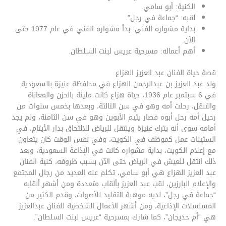
الكنية: أبو سامي.
لقبه: “جماعة في رجل”.
بداية مشواره الفني: بدأ مشواره الفني في عام 1977 حتى
الآن.
أهم أعماله: مسرحية عريس لبنت السلطان.
قصة حياة الفنان عبد العزيز الهزاع
ولد عبد العزيز بن عبدالرحمن الهزاع في محافظة عنيزة بالسعودية
في 6 سبتمبر عام 1936، حياة هزاع كانت مليئة بالحزن والمعاناة
والتنقل، رحلت أمه وهو في سن الثالثة، وبعدها بخمس سنوات من
رحيل أمه رحل أبوه فصار يتيم الأبوين وهو في سن الثامنة، ولم يجد
أمامه سوى أنه يترك عنيزة وينتقل للرياض للالتحاق بدار الأيتام، في
الستينات عمل كموظف في الكويت، وفي نفس الوقت كان يتعاون
مع إعلام الكويت، بداية مشواره كانت في الإذاعة السعودية، وبعد
ذلك انتقل للعيش في الرياض حتى الآن بسبب ظروفه، كنية الفنان
عبد العزيز الهزاع هي أبو سامي، تكلم عنه العديد من رجال المجتمع
والإعلام البارزين، لقب عبد العزيز بألقاب متعددة ومن أشهر ألقابه
“جماعة في رجل”، لديه موهبة التقليد للأصوات، وقدم الكثير من
المسلسلات الإذاعية، ومن أشهر الأعمال الشخصية للفنان عبدالعزيز
هي “أم حديجان”، كما شارك بمسرحية “عريس لبنت السلطان”.