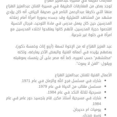
مفارقات طريفة في مسيرة عبدالعزيز الهزاع
توجد بعض من المفارقات الطريفة في مسيرة الفنان عبدالعزيز الهزاع
منها التي ذكرها عبدالرحمن الناصر في صحيفة الرياض، أنه كان يؤدي
مشهد من المشاهد التمثيلية وقد جسده بصورة امرأة أمام زملائه
المدرسين حين كان يعمل مدرس في مادة التوحيد، فرجال الحسية
اقتحموا حجرة المدرسين، لأنهم كانوا يعتقدوا اختلاء المدرسين مع
امرأة في خلوة غير شرعية.
عبد العزيز الهزاع له من الإخوة تسعة (أربع إناث وخمسة ذكور)،
بعضهم يؤيده في أعماله الفنية والبعض الآخر يعارضه، ولكنه
“مطنشهم” حسب تعبيره، كما أنه مصر على أن يتمسك بموهبته
ويقول: “الفن لا يموت”.
الأعمال الفنية للفنان عبدالعزيز الهزاع
شارك في مسلسل فرج الله والزمان في عام 1971.
مسلسل مقالب من الحياة في عام 1979.
مسرحية ثلاثة النكد في عام 1984.
شارك في مسرحية أستاذ مكرر، قام بتجسيد دور عامر في عام
1984.
يوميات ام حديجان.
وسع صدرك.