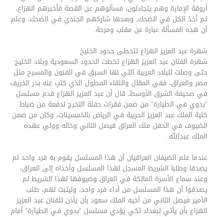
أروقة الإمارة وهم يتجادلون، فسألوهم عن القصة فأخبرهم الهزاع،
ثم أخذ الكل في الضحك، وبعدها شاركهم الجندي في الضحك، وعلم
أن هذه المسألة عبارة عن مقلب ومزحة.
شهرة عبد العزيز الهزاع تتخطى حدود الخليخ
شهرة الفنان عبد العزيز الهزاع تخطت الحدود السعودية وبلاد الخليج
حتى وصلت للبلاد العربية التي لها السبق في الفنون والمسرح مثل
مصر والعراق، ففي المقال واللقاء المطول الذي كتب عنه بدر الخريف
في صحيفة الشرق الأوسط، قال أن عبد العزيز الهزاع قدم مسلسل
“بدوي في الطيارة” من ضمن فقرات حفلة التخرج لدفعة من ضباط
كلية الملك عبد العزيز الحربية في الرياض بالخمسينات، وكان من ضمن
الضيوف في الحفل ملك العراق فيصل الثاني وخاله وولي عهده
الملك عبدالله.
عندما علم الضيفان العراقيان أن هذا المسلسل يقوم به فرد واحد لم
يصدقا وطلبا الشريط المسجل لهذا المسلسل وأخذاه إلى العراق،
وعند سماع الأسرة المالكة في العراق وضيوفها لهذا الشريط لم
يصدقوا أن هذا المسلسل من أداء فرد واحد، وليثبت لهم، طلب
الأمير فيصل الثاني من أخيه الملك سعود بأن يأذن للفنان عبد العزيز
الهزاع بأن يأتي لبغداد لكي يؤدي مسلسل “بدوي في الطيارة” أمام