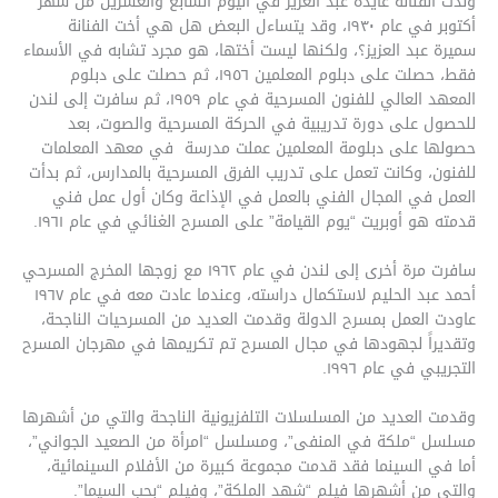
ولدت الفنانة عايدة عبد العزيز في اليوم السابع والعشرين من شهر
أكتوبر في عام ١٩٣٠، وقد يتساءل البعض هل هي أخت الفنانة
سميرة عبد العزيز؟، ولكنها ليست أختها، هو مجرد تشابه في الأسماء
فقط، حصلت على دبلوم المعلمين ١٩٥٦، ثم حصلت على دبلوم
المعهد العالي للفنون المسرحية في عام ١٩٥٩، ثم سافرت إلى لندن
للحصول على دورة تدريبية في الحركة المسرحية والصوت، بعد
حصولها على دبلومة المعلمين عملت مدرسة في معهد المعلمات
للفنون، وكانت تعمل على تدريب الفرق المسرحية بالمدارس، ثم بدأت
العمل في المجال الفني بالعمل في الإذاعة وكان أول عمل فني
قدمته هو أوبريت “يوم القيامة” على المسرح الغنائي في عام ١٩٦١.
سافرت مرة أخرى إلى لندن في عام ١٩٦٢ مع زوجها المخرج المسرحي
أحمد عبد الحليم لاستكمال دراسته، وعندما عادت معه في عام ١٩٦٧
عاودت العمل بمسرح الدولة وقدمت العديد من المسرحيات الناجحة،
وتقديراً لجهودها في مجال المسرح تم تكريمها في مهرجان المسرح
التجريبي في عام ١٩٩٦.
وقدمت العديد من المسلسلات التلفزيونية الناجحة والتي من أشهرها
مسلسل “ملكة في المنفى”، ومسلسل “امرأة من الصعيد الجواني”،
أما في السينما فقد قدمت مجموعة كبيرة من الأفلام السينمائية،
والتي من أشهرها فيلم “شهد الملكة”، وفيلم “بحب السيما”.