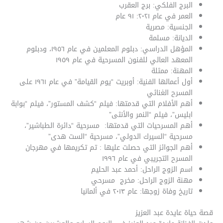
البرج الفلكي: برج العقرب
العمر في عام ٢٠٢١: ٩١ عام
الجنسية: مصرية
الديانة: مسلمة
المؤهل الدراسي: دبلوم المعلمين في عام ١٩٥٦، ودبلوم
المعهد العالي للفنون المسرحية في عام ١٩٥٩
المهنة: ممثلة
أول أعمالها الفنية: أوبريت “يوم القيامة” في عام ١٩٦١ على
المسرح الغنائي
أهم الأفلام التي قدمتها: فيلم “كشف المستور”، فيلم “بوابة
ابليس”، فيلم “النمر والأنثى”
أهم المسرحيات التي قدمتها: مسرحية “دائرة الطباشير”،
مسرحية “السيرك الدولي”، مسرحية “الست هدى”
أهم الجوائز التي حصلت عليها : تم تكريمها في مهرجان
المسرح التجريبي في عام ١٩٩٦
اسم الزوج الراحل: أحمد عبد الحليم
مهنة الزوج الراحل: مخرج مسرحي
تاريخ وفاة زوجها: عام ٢٠١٣ في ألمانيا
قصة حياة عايدة عبد العزيز