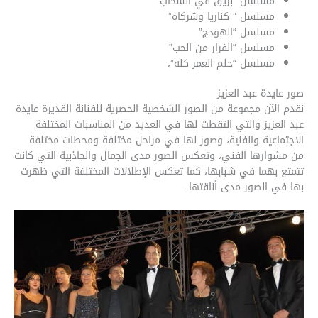
مسلسل “بريق في السحاب”
مسلسل ” كناريا وشركاه”
مسلسل “الهودج”
مسلسل “الفرار من الحب”
مسلسل “حلم العمر كله”،
صور عايدة عبد العزيز
نقدم الآن مجموعة من الصور الشخصية الحصرية للفنانة القديرة عايدة
عبد العزيز والتي التقطت لها في العديد من المناسبات المختلفة
الاجتماعية والفنية، وصور لها في مراحل مختلفة ومحطات مختلفة
من مشوارها الفني، وتعكس الصور مدى الجمال والجاذبية التي كانت
تتمتع بهما في شبابها، كما تعكس الإطلالات المختلفة التي ظهرت
بها في الصور مدى أناقتها.