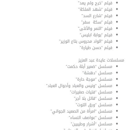
فيلم “خرج ولم يعد”
فيلم “شهد الملكة”
فيلم “شارع السد”
فيلم “سكة سفر”
فيلم “النمر والأنثى”
فيلم “بوابة ابليس”
فيلم “الواد محروس بتاع الوزير”
فيلم “حسن طيارة”
مسلسلات عايدة عبد العزيز
مسلسل “ضمير أبلة حكمت”
مسلسل “دهشة”
مسلسل “موجة حارة”
مسلسل “ونيس والعباد وأحوال العباد”
مسلسل “فتيات صغيرات”
مسلسل “قاتل بلا أجر”
مسلسل “ورق التوت”
مسلسل “امرأة من الصعيد الجواني”
مسلسل “عواصف النساء”
مسلسل “أشرار وطيبين”