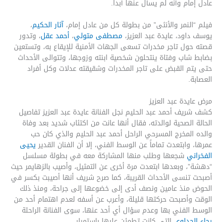
عادل إمام وأنه لم يسأل عنها أبداً.
فيلم “النمر والأنثى” من بطولة كل من عادل إمام،
آثار الحكيم
،
يوسف داود، عايدة عبد العزيز،
مصطفى متولي
،
أحمد عقل
، وتدور
قصته حول تاجر مخدرات تسعى الجهات الأمنية للإيقاع به، وتستعين
بضابط شاب وفتاة ينتحلون شخصية ابنته وزوجها، وتتوالى الأحداث
حتى يتم القبض على تاجر المخدرات وشقيقته عدلات وكل أفراد
العصابة.
مرض عايدة عبد العزيز
كشف شريف أحمد عبد الحليم نجل الفنانة عايدة عبد العزيز تفاصيل
الحالة الصحية لوالدته، فقال أنها عانت من اكتئاب شديد بعد وفاة
والده المخرج المسرحي الراحل أحمد عبد الحليم والذي كان حب
عمرها، وابتعدت تماماً عن الوسط الفني، إلا أن الفنان القدير
يحيى
الفخراني
شجعها وطلب منها المشاركة معه في بطولة مسلسل
“دهشة”، وبعدها ابتعدت مرة أخرى عن التمثيل، وأصيب بالزهايمر حيث
أصبحت تنسى الأحداث القريبة، كما صرح شريف أنها أصيبت بكسر في
الحوض منذ عامين ونصف أدى إلى خضوعها إلى جراحة، ومنذ ذلك
الوقت وأصبحت حركتها قليلة، وأعرب عن أسفه لعدم اهتمام أحد من
الوسط الفني بها وعدم سؤال أي أحد عنها، سوى الفنانة الراحلة
رجاء الجداوي
التي كانت تطمئن عليها باستمرار.