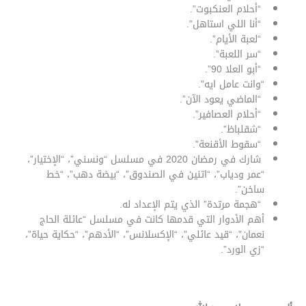
“أحلام العنكبوت”.
“أنا اللي استاهل”.
“لعبة الأيام”.
“سر اللعبة”.
“أبو العلا 90”.
“وانت عامل ايه”.
“الماضي يعود الآن”.
“أحلام العصافير”.
“شقلباظ”.
“سقوط الأقنعة”.
شارك في رمضان 2020 في مسلسل “ونسني”، “الإختيار”،
“عمر ودياب”، “اتنين في الصندوق”، “بيضة دهب”، “خط
ساخن”.
“هجمة مرتدة” الذي يتم الإعداد له.
أهم الأدوار التي قدمها كانت في مسلسل “عائلة الحاج
نعمان”، “قيد عائلي”، “الإكسلانس”، “الأدهم”، “حكاية حياة”،
“زي الورد”.