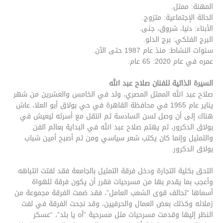
المهنة: ممثل.
الحالة الإجتماعية: متزوج.
الأبناء: دنيا، شروق، جنى.
البرج الفلكي: برج الدلو.
سنوات النشاط: منذ عام 1987 حتى الآن.
عمره في عام 2020: 65 عام.
السيرة الذاتية للفنان صلاح عبد الله
صلاح عبد الله الممثل المصري، ولد في الخامس والعشرين من شهر
يناير عام 1955 في محافظة القاهرة في حي بولاق أبو العلا، عاش
هناك إلى أن وصل لسن السادسة ثم انتقل مع أسرته ليعيش في
بولاق الدكرور، لم يهتم صلاح عبد الله في البداية بعالم الفن
والتمثيل وإنما كان يكتب شعر سياسي ومن ثم أصبح أمين شباب
بولاق الدكرور.
التحق بكلية التجارة ودخل فرقة التمثيل بالجامعة فقد لفتت انتباهه
وأعجب بما يقدم بها من مسرحيات فقرر أن يكون فرقة للهواة
أسماها “تحالف قوى الشعب العامل”، فقد ضمت الفرقة مجموعة من
زملائه وكذلك بعض العمال والحرفيين، وقد نجحت الفرقة في لفت
النظر إليها وقدمت مسرحيات مثل مسرحية “آه يا بلد”، “عسكر