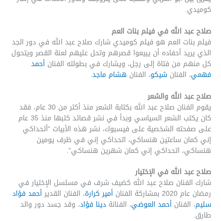
كوميدي.
صلاح عبد الله في فيلم بنات العم
فيلم بنات العم هو فيلم كوميدي شارك صلاح عبد الله في دور الجد
الذي يريد أحفاده أن يبيعوا قصرهم وتحل عليهم لعنة القصر ويتحول
كل منهم من فتاة إلى رجل، ويشارك في بطولته الفنان
أحمد
فهمي
، الفنان
شيكو
، الفنان
هشام ماجد
.
صلاح عبد الله والشعر
يقوم الفنان صلاح عبد الله بكتابة الشعر منذ أكثر من 30 عام، فقد
كان يكتب الشعر السياسي وبدأ في نشر قصائد كتبها منذ 35 عام
على صفحته الشخصية على فيسبوك، نشر هذه الأبيات “أتحداكي
إني كمان ساعتين هنساكي، اتحداكي إني في ظرف يومين
هنساكي، اتحداكي إني كمان شهرين هنساكي”.
صلاح عبد الله في الإختيار
شارك الفنان صلاح عبد الله كضيف شرف في مسلسل الإختيار في
رمضان عام 2020 بمشاركة الفنان
أمير كرارة
، الفنان القدير
أحمد فؤاد
سليم
، الفنان
أحمد العوضي
، الفنانة
دينا فؤاد
، وقد جسد دور والد
طارق.