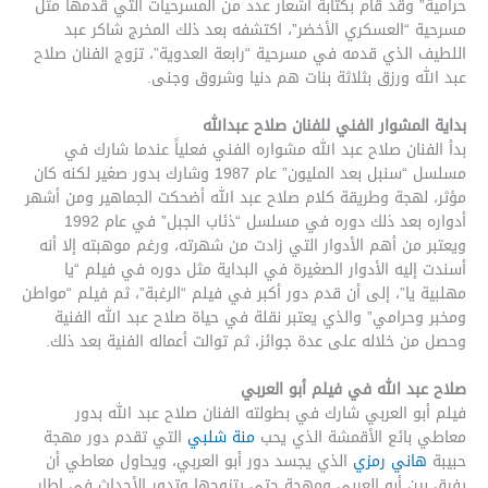
حرامية” وقد قام بكتابة أشعار عدد من المسرحيات التي قدمها مثل
مسرحية “العسكري الأخضر”، اكتشفه بعد ذلك المخرج شاكر عبد
اللطيف الذي قدمه في مسرحية “رابعة العدوية”، تزوج الفنان صلاح
عبد الله ورزق بثلاثة بنات هم دنيا وشروق وجنى.
بداية المشوار الفني للفنان صلاح عبدالله
بدأ الفنان صلاح عبد الله مشواره الفني فعلياً عندما شارك في
مسلسل “سنبل بعد المليون” عام 1987 وشارك بدور صغير لكنه كان
مؤثر، لهجة وطريقة كلام صلاح عبد الله أضحكت الجماهير ومن أشهر
أدواره بعد ذلك دوره في مسلسل “ذئاب الجبل” في عام 1992
ويعتبر من أهم الأدوار التي زادت من شهرته، ورغم موهبته إلا أنه
أسندت إليه الأدوار الصغيرة في البداية مثل دوره في فيلم “يا
مهلبية يا”، إلى أن قدم دور أكبر في فيلم “الرغبة”، ثم فيلم “مواطن
ومخبر وحرامي” والذي يعتبر نقلة في حياة صلاح عبد الله الفنية
وحصل من خلاله على عدة جوائز، ثم توالت أعماله الفنية بعد ذلك.
صلاح عبد الله في فيلم أبو العربي
فيلم أبو العربي شارك في بطولته الفنان صلاح عبد الله بدور
معاطي بائع الأقمشة الذي يحب
منة شلبي
التي تقدم دور مهجة
حبيبة
هاني رمزي
الذي يجسد دور أبو العربي، ويحاول معاطي أن
يفرق بين أبو العربي ومهجة حتى يتزوجها وتدور الأحداث في إطار