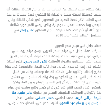
بينت سهام سبب تغيبها عن الساحة لما يقارب من 18عامًا، وقالت أنه
بسبب تعرضها لوعكة صحية واضطرارها للخضوع لعدة عمليات جراحية،
على الجانب الآخر لاحظ العديد من المعجبين تغير شكل الفنانة وقال
البعض ربما خضعت لعمليات تجميلية ولكن يبقى الأمر مجرد شائعة
دون أدلة أو تأكيدات، كما شاركت النجم العملاق
عادل إمام
في
مسلسل “عوالم خفية” عام 2018.
صفاء جلال في فيلم سحر العيون
شاركت صفاء جلال في فيلم “سحر العيون” وهو فيلم رومانسي
خيالي، عرض في صيف 2002 ومدته 110 دقيقة، أخرجه فخر الدين
نجيده، كتب السيناريو والحوار الأستاذة
نهى العمروسي
، تدور أحداث
الفيلم في إطار كوميدي خيالي حول تأثير الدجل والشعوذة في حياة
مخرج إعلانات وتأثيره على علاقته الخاصة وعمله، وذلك من خلال
الفتاة كابر التي تعشق المكوجي بخة والفتاة ساسو التي تعشق
كريم مخرج الإعلانات، ويلجآن إلى السحر للإيقاع بحبيبيهما، ولكن
ينعكس فعل السحر لتقع كابر في غرام كريم وتقع ساسو في غرام
بخة وتتوالى المواقف الطريفة، الفيلم من بطولة
عامر منيب
،
حلا
شيحة
،
نيللي كريم
، محمد لطفي،
حسن حسني
، سامي العدل،
سوسن بدر
،
ريهام عبد الغفور
، أشرف مصيلحي، انتصار، صفاء جلال،