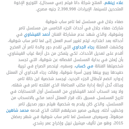
علاء زينهم
، المنتج شركة دانا فيلم (مي مسحال)، التوزيع الإخوة
المتحدين للسينما، الإيرادات 2,398,998 جنيه مصري.
صفاء جلال في مسلسل لما تامر ساب شوقية
شاركت صفاء جلال في أحداث الجزء الخامس من مسلسل تامر
وشوقية، والذي شهد عدم مشاركة الفنان
أحمد الفيشاوي
في
أحداثه بعد اعتذاره، ليتم تغيير اسم العمل إلى لما تامر ساب شوقية،
وكشفت الممثلة
رجاء الجداوي
التي تقدم دور والدة تامر أن المخرج
أقدم على تعديل الأحداث، لكي يتمكن من حل أزمة غياب الفيشاوي،
بأن يُعلن في بداية المسلسل انفصاله عن شوقية، التي تجسد
شخصيتها الفنانة
مي كساب
، وسفره، لينحصر الصراع في تربية
حفيدها ربيع بينها وبين أسرة شوقية، وقالت رجاء الجداوي أن الممثل
إدوارد انضم لأبطال الجزء الجديد، ليجسد شخصية ابن خالة تامر،
وبذلك تُحل أزمة إدارة مكتب المحاماة الذي افتتحه تامر في شقته،
ولا يعد انسحاب أحمد الفيشاوي من المسلسل أول الانسحابات في
تاريخ المسلسل، فسبق ذلك قرار الممثل أحمد مكي بالانسحاب من
المسلسل، والذي كان يقدم به شخصية هيثم دبور صديق تامر
وخطيب أخته، ويبقى مصير صديقهم الثالث الذي قدمه
محمد شاهين
مجهولاً، وسيعرض مسلسل لما تامر ساب شوقية في شهر رمضان
2015، وهو من تأليف ميشيل نبيل وإخراج عمر رشدي.