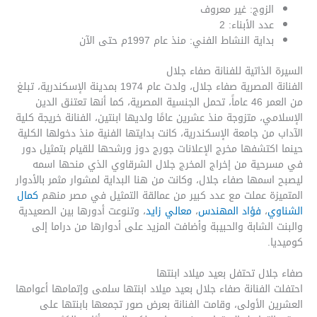
الزوج: غير معروف
عدد الأبناء: 2
بداية النشاط الفني: منذ عام 1997م حتى الآن
السيرة الذاتية للفنانة صفاء جلال
الفنانة المصرية صفاء جلال، ولدت عام 1974 بمدينة الإسكندرية، تبلغ
من العمر 46 عاماً، تحمل الجنسية المصرية، كما أنها تعتنق الدين
الإسلامي، متزوجة منذ عشرين عامًا ولديها ابنتين، الفنانة خريجة كلية
الآداب من جامعة الإسكندرية، كانت بدايتها الفنية منذ دخولها الكلية
حينما اكتشفها مخرج الإعلانات جورج دوز ورشحها للقيام بتمثيل دور
في مسرحية من إخراج المخرج جلال الشرقاوي الذي منحها اسمه
ليصبح اسمها صفاء جلال، وكانت من هنا البداية لمشوار مثمر بالأدوار
المتميزة عملت مع عدد كبير من عمالقة التمثيل في مصر منهم
كمال
الشناوي
،
فؤاد المهندس
،
معالي زايد
، وتنوعت أدورها بين الصعيدية
والبنت الشابة والحبيبة وأضافت المزيد على أدوارها من دراما إلى
كوميديا.
صفاء جلال تحتفل بعيد ميلاد ابنتها
احتفلت الفنانة صفاء جلال بعيد ميلاد ابنتها سلمى وإتمامها أعوامها
العشرين الأولى، وقامت الفنانة بعرض صور تجمعها بابنتها على