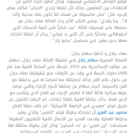
موقع التواصل الاجتماعي فيسبوك، ولكن الصور أثارت الكثير من
الانتقادات بين المتابعين، وذلك لأن ابنتها ترتدي “الحجاب” فكانت بعض
الردود مثل: “مش مكسوفة من نفسك لما تكون بنتك محجبة وأنتِ
لا؟.. ربنا يهدي”، وعلى الجانب الأخر ردت الفنانة صفاء جلال عبر
حسابها على فيسبوك قائلة: “بجد شكراً على كمية الحسنات اللي
اديتوهالي، وشكرًا على كل اللي رد غيبتي”، يذكر أن ابنتها شاركت
معها بدور صغير في مسلسل “سابع جار.”
صفاء جلال و أختها سهام جلال
الممثلة المصرية
سهام جلال
هي شقيقة الفنانة صفاء جلال، سهام
من مواليد الإسكندرية عام 1972، نشطة على الساحة الفنية منذ عام
1998،حاولت النجمة في وقت من الأوقات منع شقيقتها صفاء جلال
من دخول عالم الفن وذلك لحمايتها مما تعرضت له في بدايتها مع
الفن والسينما، أعربت سهام عن رفضها لأدوار الإغراء والتي عرضت
عليها وبكثرة قائلة أنها لا تعارض الإغراء غير الفاج الذي يتناسب مع
الدور فقط، بدأت حياتها الفنية كفتاة إعلانات، ثم اتجهت للتمثيل عن
طريق فيلم “صعيدي في الجامعة الأمريكية”، ثم طلب منها الفنان
محمود عبد العزيز
أن تشاركه بطولة فيلم “النمس” والذي يعتبر
بدايتها الفعلية وقدمت العديد من الأعمال الفنية للتلفزيون أشهرها
مسلسلات “أين قلبي”، و “حد السكين” وكان أول بطولة مطلقة لها
فيلم “الجدعان” كما شاركت في العديد من الأفلام السينمائية.