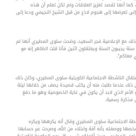
 كما أنها تقصد تعزيز العلاقات ولم تكن تعلم أن هذه
لى تعرضها إلى هجوم لاذع من قبل الشيخ النجيمي ودعا إلى
ذلك مع الإعلامية فجر السعيد، وضحت سلوى المطيري أنها لم
سنة يجيبون السنة ويعتقلون اثنين فأنا قلت الظاهر إنه مو
 معاكم”.
عتقال الناشطة الاجتماعية الكويتية سلوى المطيري، وكان ذلك
لك عندما طلبت منه أن يكتب قصيدة يصف من خلالها ليلة
 الأمر الذي لابد أن يكون في غاية الخصوصية وهو ما دفع
 مذكرة رسمية.
طة الاجتماعية سلوى المطيري وقال أنه يكرهها ويكره
خصها ووصفته بأنه آفة وابتلاء من الله، وصرحت عبر حسابها
وى المطيري، حبيت أقولكم شيء، كل يوم الحكومة الكويتية