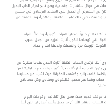
لت في مركز استشارات اجتماعية وهو تابع لمركز الطب البديل
ت وكان من المفترض أن تحصل على المقعد البرلماني في مجلس
صب واعتمدت في ذلك على سمعتها الإعلامية وما حققته من
ورغم أنها تهتم كثيراً بقضايا المرأة الكويتية وخاصةً المرأة
افية التي تؤهلها للفوز، أثارت المزيد من الجدل بسبب
لكويت، تزوجت مرة وانفصلت ولديها ابنة واحدة.
ي أنها ترتدي الحجاب، لكنها أثارت الجدل عندما ظهرت من
ي بدون الحجاب، أثار ذلك ضجة كبيرة واصطدم متابعيها من
ولكنها قامت بالرد وكشفت الحقيقة حيث نشرت عبر حسابها
ن حجاب وهذا غير صحيح، فتليفوني وسنابي وكل حساباتي
كيل”.
ها موقف قديم حدث معي بكل تلقائية، وفوجئت اليوم
الحجاب، ويعلم الله أن ما حصل وأحب أقول إن اللي أخذ