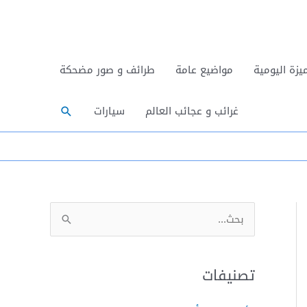
يزة اليومية
مواضيع عامة
طرائف و صور مضحكة
البحث
غرائب و عجائب العالم
سيارات
ا
ل
ب
تصنيفات
ح
ث