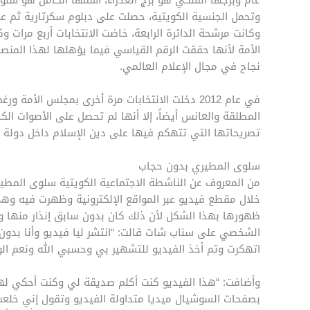
وتحمل الجنسية الكويتية، حصلت على دبلوم سكرتارية ثم عم
وكانت مرشحة الدائرة الرابعة، خاضت الانتخابات أربع مرا
الأمة لأنها حققت الرقم القياسي فيما يؤهلها لهذا المن
نجاح في مجال الإعلام العالمي.
في عام 2012 دخلت الانتخابات مرة أخرى بمجلس الأمة 
المطلقة والعانس أيضاً، إلا أنها لم تحصل على الأصوات الك
تصريحاتها التي تتهكم فيها على دين الإسلام داخل دولة ا
سلوى المطيري بدون حجاب
من المعروف عن الناشطة الاجتماعية الكويتية سلوى المطير
خلال مقطع فيديو عبر المواقع الإلكترونية وظهرت فيه وه
ظهورها بهذا الشكل لأن ذلك كان بدون سابق إنذار منها 
الشخصي على سناب شات قالت: “انتشر ليا فيديو وأنا بدو
اتهكرت وتم أخذ الفيديو للتشهير بي وحسبي الله ونعم الو
وأضافت: “هذا الفيديو كنت أكلم صديقة لي وكنت أحكي ل
بصفحات السوشيال ميديا متداولة الفيديو وتقول إني خلعت 