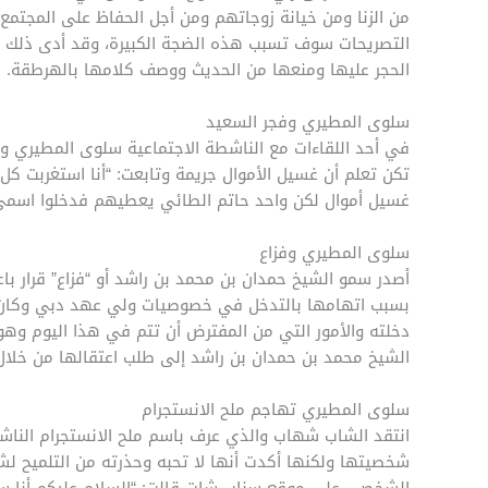
من الزنا ومن خيانة زوجاتهم ومن أجل الحفاظ على المجتمع،
التصريحات سوف تسبب هذه الضجة الكبيرة، وقد أدى ذلك إ
الحجر عليها ومنعها من الحديث ووصف كلامها بالهرطقة.
سلوى المطيري وفجر السعيد
في أحد اللقاءات مع الناشطة الاجتماعية سلوى المطيري و
تكن تعلم أن غسيل الأموال جريمة وتابعت: “أنا استغربت كل 
غسيل أموال لكن واحد حاتم الطائي يعطيهم فدخلوا اسمي
سلوى المطيري وفزاع
أصدر سمو الشيخ حمدان بن محمد بن راشد أو “فزاع” قرار با
بسبب اتهامها بالتدخل في خصوصيات ولي عهد دبي وكان ذ
دخلته والأمور التي من المفترض أن تتم في هذا اليوم وهو
الشيخ محمد بن حمدان بن راشد إلى طلب اعتقالها من خلال
سلوى المطيري تهاجم ملح الانستجرام
انتقد الشاب شهاب والذي عرف باسم ملح الانستجرام الناش
شخصيتها ولكنها أكدت أنها لا تحبه وحذرته من التلميح لش
الشخصي على موقع سناب شات قالت: “السلام عليكم أنا سل