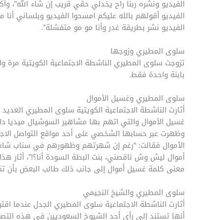
الفيديو ونشره ربنا راح يخدلي حقي قريب إن شاء الله”، وأك
الفيديو أقولهم بالله عليكم امسحوا الفيديو وبلساني أنا ما
الفيديو نشر بطريقة غدر وأنا مو مو متفشلة”.
سلوى المطيري وزوجها
تزوجت سلوى المطيري الناشطة الاجتماعية الكويتية مرة و
بابنة واحدة فقط.
سلوى المطيري وغسيل الأموال
أثارت الناشطة الاجتماعية الكويتية سلوى المطيري العديد 
غسيل الأموال والتي اتهم بها مشاهير السوشيال ميديا داخ
وظهرت عبر حسابها الشخصي على أحد مواقع التواصل الا
الأموال فقالت: “رغم إن شهرتهم وظهورهم في سناب شات ل
أموال ليش وش ناقصني، بنت البطة السودة أنا؟!”، أثار هذا 
معنى كلمة غسيل أموال إلى جانب ذلك طالب البعض بأن ت
سلوى المطيري والشيخ النجيمي
أثارت الناشطة الاجتماعية سلوى المطيري الجدل عندما اقتر
أنها تستند إلى رأي أحد الشيوخ السعوديين في هذه التصر