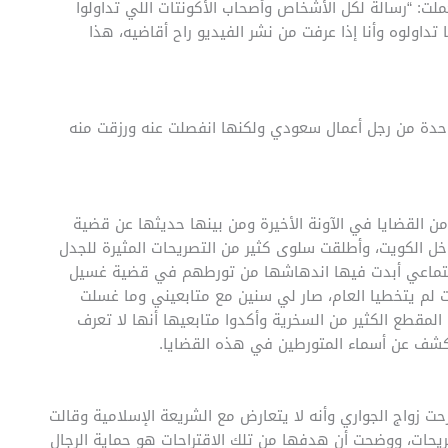
ملت: “رسالة لكل الأشخاص وأصحاب الأكونتات اللي تداولوا
 تداولوه وأنا إذا عرفت من نشر الفيديو راح أقاضيه، هذا
احدة من رجل أعمال سعودي ولكنها انفصلت عنه ورزقت منه
من القضايا في الآونة الأخيرة ومن بينها حديثها عن قضية
ل الكويت، وأطلقت سلوى كثير من التصريحات المثيرة للجدل
جتماعي أبدت فيها اندهاشها من تورطهم في قضية غسيل
م يتخطيا العام، صار لي سنين مع متابعيني وما غسلت
المقطع الكثير من السخرية وأكدوا متابعيها أنها لا تعرف
كشف عن أسماء المتورطين في هذه القضايا.
حت زواج الجواري وأنه لا يتعارض مع الشريعة الإسلامية وقالت
يحات، ووضحت أن هدفها من تلك الاقتراحات هو حماية الرجال