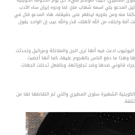
دليل المدعو يلي اسمه شهاب ملح، لما ودوه إيران ساء الأدب
 فكتنا منه ومن بلاويه ليظهر على حقيقته، هاد المدعو قال في
 آفة وابتلاء من الله لأهلك، قذر والله عيب إن الواحد يقول
ليوتيوب ادعت فيه أنها ترى الجن والملائكة وعزرائيل وتحدثت
ها وهذا ما دفع الناس بالهجوم عليها، كما أنها أغضبت
 إجراء قانوني ضدها وضد تجاوزاتها، وبالفعل تدخلت الجهات
الكويتية الشهيرة سلوى المطيري والتي تم التقاطها لها من
تلفة.