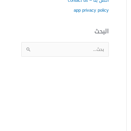
اتصل بنا – contact us
app privacy policy
البحث
ا
ل
ب
ح
ث
ع
ن
: